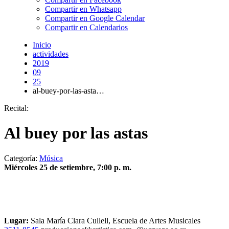
Compartir en Whatsapp
Compartir en Google Calendar
Compartir en Calendarios
Inicio
actividades
2019
09
25
al-buey-por-las-asta…
Recital:
Al buey por las astas
Categoría:
Música
Miércoles 25 de setiembre, 7:00 p. m.
Lugar:
Sala María Clara Cullell, Escuela de Artes Musicales