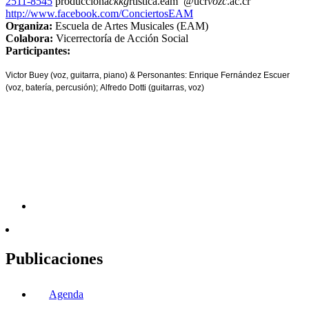
2511-8545
producciona
ckkg
rtistica.eam
@ucr
vozc
.ac.cr
http://www.facebook.com/ConciertosEAM
Organiza:
Escuela de Artes Musicales (EAM)
Colabora:
Vicerrectoría de Acción Social
Participantes:
Victor Buey (voz, guitarra, piano) & Personantes: Enrique Fernández Escuer
(voz, batería, percusión); Alfredo Dotti (guitarras, voz)
Publicaciones
Agenda