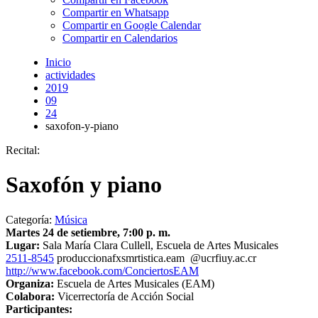
Compartir en Whatsapp
Compartir en Google Calendar
Compartir en Calendarios
Inicio
actividades
2019
09
24
saxofon-y-piano
Recital:
Saxofón y piano
Categoría:
Música
Martes 24 de setiembre, 7:00 p. m.
Lugar:
Sala María Clara Cullell, Escuela de Artes Musicales
2511-8545
producciona
fxsm
rtistica.eam
@ucr
fiuy
.ac.cr
http://www.facebook.com/ConciertosEAM
Organiza:
Escuela de Artes Musicales (EAM)
Colabora:
Vicerrectoría de Acción Social
Participantes: