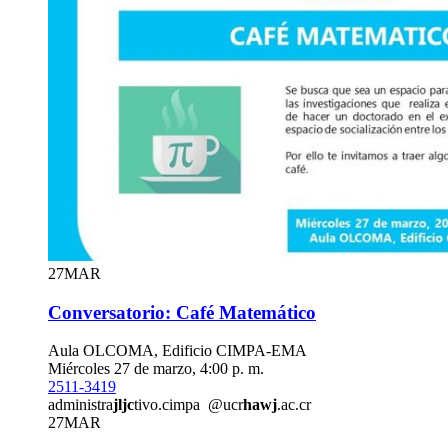
27
MAR
Conversatorio: Café Matemático
Aula OLCOMA, Edificio CIMPA-EMA
Miércoles 27 de marzo, 4:00 p. m.
2511-3419
administra
jljc
tivo.cimpa
@ucr
hawj
.ac.cr
27
MAR