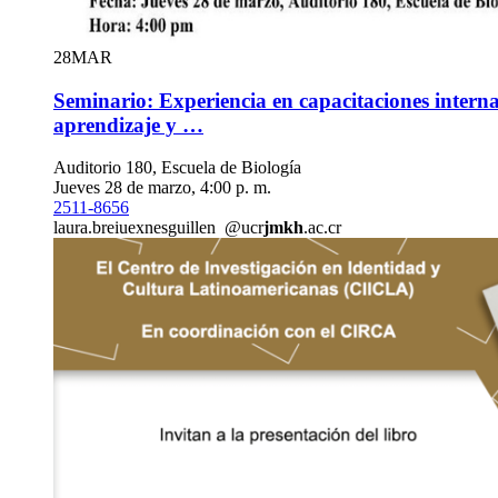
28
MAR
Seminario: Experiencia en capacitaciones interna
aprendizaje y …
Auditorio 180, Escuela de Biología
Jueves 28 de marzo, 4:00 p. m.
2511-8656
laura.bre
iuex
nesguillen
@ucr
jmkh
.ac.cr