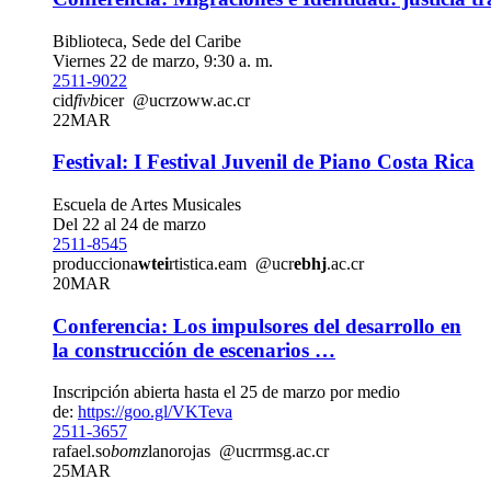
Biblioteca, Sede del Caribe
Viernes 22 de marzo, 9:30 a. m.
2511-9022
cid
fivb
icer
@ucr
zoww
.ac.cr
22
MAR
Festival: I Festival Juvenil de Piano Costa Rica
Escuela de Artes Musicales
Del 22 al 24 de marzo
2511-8545
producciona
wtei
rtistica.eam
@ucr
ebhj
.ac.cr
20
MAR
Conferencia: Los impulsores del desarrollo en
la construcción de escenarios …
Inscripción abierta hasta el 25 de marzo por medio
de:
https://goo.gl/VKTeva
2511-3657
rafael.so
bomz
lanorojas
@ucr
rmsg
.ac.cr
25
MAR