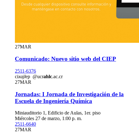
27
MAR
Comunicado: Nuevo sitio web del CIEP
2511-6376
ci
xajl
ep
@ucr
ahlc
.ac.cr
27
MAR
Jornadas: I Jornada de Investigación de la
Escuela de Ingeniería Química
Miniauditorio 1, Edificio de Aulas, 1er. piso
Miércoles 27 de marzo, 1:00 p. m.
2511-6640
27
MAR