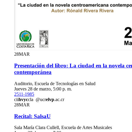
28
MAR
Presentación del libro: La ciudad en la novela 
contemporánea
Auditorio, Escuela de Tecnologías en Salud
Jueves 28 de marzo, 5:00 p. m.
2511-1985
cii
hvyc
cla
@ucr
elvp
.ac.cr
28
MAR
Recital: SalsaU
Sala María Clara Cullell, Escuela de Artes Musicales