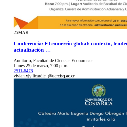
25
MAR
Conferencia: El comercio global: contexto, tenden
actualización …
Auditorio, Facultad de Ciencias Económicas
Lunes 25 de marzo, 7:00 p. m.
2511-6478
vivian.
xjyj
licardie
@ucr
cisq
.ac.cr