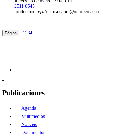
Jueves 28 de marzo, 7:00 p. m.
2511-8545
producciona
jqxd
rtistica.eam
@ucr
ubeu
.ac.cr
:
1
2
3
4
Página
Publicaciones
Agenda
Multimedios
Noticias
Documentos