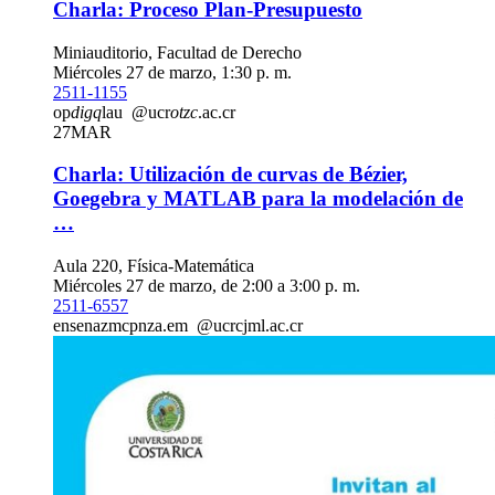
Charla: Proceso Plan-Presupuesto
Miniauditorio, Facultad de Derecho
Miércoles 27 de marzo, 1:30 p. m.
2511-1155
op
digq
lau
@ucr
otzc
.ac.cr
27
MAR
Charla: Utilización de curvas de Bézier,
Goegebra y MATLAB para la modelación de
…
Aula 220, Física-Matemática
Miércoles 27 de marzo, de 2:00 a 3:00 p. m.
2511-6557
ensena
zmcp
nza.em
@ucr
cjml
.ac.cr