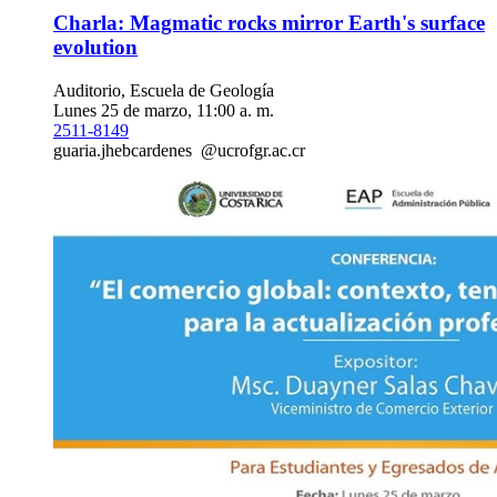
Charla: Magmatic rocks mirror Earth's surface
evolution
Auditorio, Escuela de Geología
Lunes 25 de marzo, 11:00 a. m.
2511-8149
guaria.
jheb
cardenes
@ucr
ofgr
.ac.cr