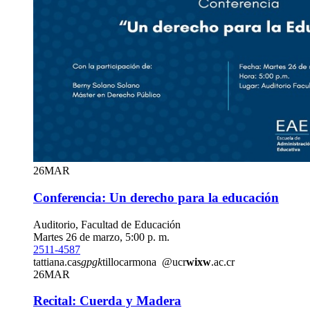
26
MAR
Conferencia: Un derecho para la educación
Auditorio, Facultad de Educación
Martes 26 de marzo, 5:00 p. m.
2511-4587
tattiana.cas
gpgk
tillocarmona
@ucr
wixw
.ac.cr
26
MAR
Recital: Cuerda y Madera