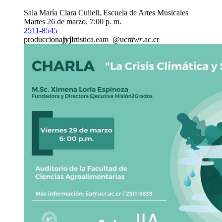
Sala María Clara Cullell, Escuela de Artes Musicales
Martes 26 de marzo, 7:00 p. m.
2511-8545
producciona
jyjl
rtistica.eam
@ucr
ttwr
.ac.cr