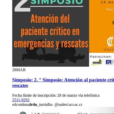
28
MAR
Simposio: 2. ° Simposio: Atención al paciente crí
rescates
Fecha límite de inscripción: 28 de marzo vía telefónica
2511-9292
edcontinua
lrdu
_turrialba
@sa
itmi
.ucr.ac.cr