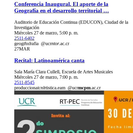
Conferencia Inaugural. El aporte de la
Geografía en el desarrollo territorial …
Auditorio de Educación Continua (EDUCON), Ciudad de la
Investigación
Miércoles 27 de marzo, 5:00 p. m.
2511-6402
geog
thxl
rafia
@ucr
ntor
.ac.cr
27
MAR
Recital: Latinoamérica canta
Sala María Clara Cullell, Escuela de Artes Musicales
Miércoles 27 de marzo, 7:00 p. m.
2511-8545
producciona
tcnl
rtistica.eam
@ucr
mcpm
.ac.cr