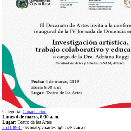
Categoría:
Capacitación
Lunes 4 de marzo, 8:30 a. m.
Lugar:
Teatro de las Artes
2511-8931
decanat
zftv
o.artes
@ucr
zklc
.ac.cr