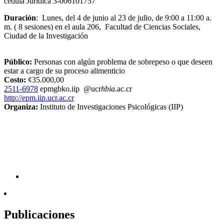
cédula Jurídica 3-006101757
Duración
: Lunes, del 4 de junio al 23 de julio, de 9:00 a 11:00 a.
m. ( 8 sesiones) en el aula 206, Facultad de Ciencias Sociales,
Ciudad de la Investigación
Público:
Personas con algún problema de sobrepeso o que deseen
estar a cargo de su proceso alimenticio
Costo:
¢35.000,00
2511-6978
epm
gbko
.iip
@ucr
hbia
.ac.cr
http://epm.iip.ucr.ac.cr
Organiza:
Instituto de Investigaciones Psicológicas (IIP)
Publicaciones