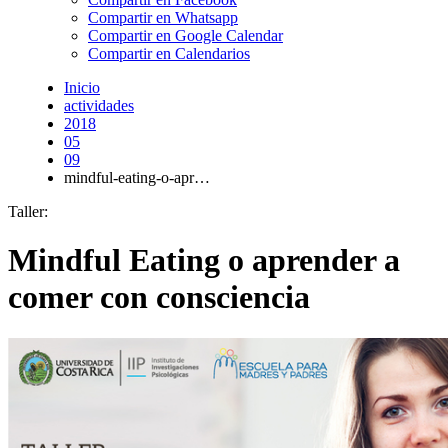
Compartir en Whatsapp
Compartir en Google Calendar
Compartir en Calendarios
Inicio
actividades
2018
05
09
mindful-eating-o-apr…
Taller:
Mindful Eating o aprender a
comer con consciencia