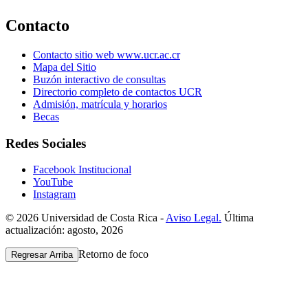
Contacto
Contacto sitio web www.ucr.ac.cr
Mapa del Sitio
Buzón interactivo de consultas
Directorio completo de contactos UCR
Admisión, matrícula y horarios
Becas
Redes Sociales
Facebook Institucional
YouTube
Instagram
© 2026 Universidad de Costa Rica -
Aviso Legal.
Última
actualización: agosto, 2026
Retorno de foco
Regresar Arriba