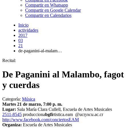
Compartir en Whatsapp
Compartir en Google Calendar
Compartir en Calendarios
Inicio
actividades
2017
03
21
de-paganini-al-malam…
Recital:
De Paganini al Malambo, fagot
y cuerdas
Categoría:
Música
Martes 21 de marzo, 7:00 p. m.
Lugar:
Sala María Clara Cullell, Escuela de Artes Musicales
2511-8545
producciona
bgfi
rtistica.eam
@ucr
yxcu
.ac.cr
http://www.facebook.com/conciertosEAM
Organiza:
Escuela de Artes Musicales