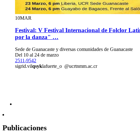
10
MAR
Festival: V Festival Internacional de Folclor L
por la danza" …
Sede de Guanacaste y diversas comunidades de Guanacaste
Del 10 al 24 de marzo
2511-9542
sigrid.vil
qsyk
lafuerte_o
@ucr
tnmm
.ac.cr
Publicaciones