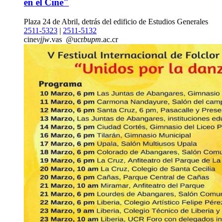
en el Cine"
Plaza 24 de Abril, detrás del edificio de Estudios Generales
2511-5323
|
2511-5132
cine
vjjw
.vas
@ucr
bupm
.ac.cr