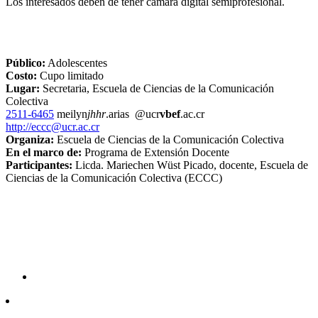
Los interesados deben de tener cámara digital semiprofesional.
Público:
Adolescentes
Costo:
Cupo limitado
Lugar:
Secretaria, Escuela de Ciencias de la Comunicación
Colectiva
2511-6465
meilyn
jhhr
.arias
@ucr
vbef
.ac.cr
http://eccc@ucr.ac.cr
Organiza:
Escuela de Ciencias de la Comunicación Colectiva
En el marco de:
Programa de Extensión Docente
Participantes:
Licda. Mariechen Wüst Picado, docente, Escuela de
Ciencias de la Comunicación Colectiva (ECCC)