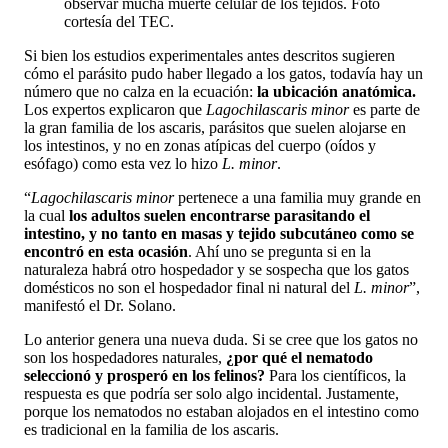
observar mucha muerte celular de los tejidos. Foto
cortesía del TEC.
Si bien los estudios experimentales antes descritos sugieren
cómo el parásito pudo haber llegado a los gatos, todavía hay un
número que no calza en la ecuación:
la ubicación anatómica.
Los expertos explicaron que
Lagochilascaris minor
es parte de
la gran familia de los ascaris, parásitos que suelen alojarse en
los intestinos, y no en zonas atípicas del cuerpo (oídos y
esófago) como esta vez lo hizo
L. minor
.
“
Lagochilascaris minor
pertenece a una familia muy grande en
la cual
los adultos suelen encontrarse parasitando el
intestino, y no tanto en masas y tejido subcutáneo como se
encontró en esta ocasión
. Ahí uno se pregunta si en la
naturaleza habrá otro hospedador y se sospecha que los gatos
domésticos no son el hospedador final ni natural del
L. minor
”,
manifestó el Dr. Solano.
Lo anterior genera una nueva duda. Si se cree que los gatos no
son los hospedadores naturales,
¿por qué el nematodo
seleccionó y prosperó en los felinos?
Para los científicos, la
respuesta es que podría ser solo algo incidental. Justamente,
porque los nematodos no estaban alojados en el intestino como
es tradicional en la familia de los ascaris.