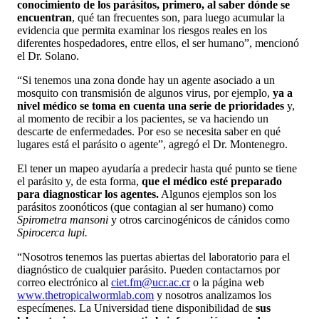
conocimiento de los parásitos, primero, al saber dónde se
encuentran
, qué tan frecuentes son, para luego acumular la
evidencia que permita examinar los riesgos reales en los
diferentes hospedadores, entre ellos, el ser humano”, mencionó
el Dr. Solano.
“Si tenemos una zona donde hay un agente asociado a un
mosquito con transmisión de algunos virus, por ejemplo,
ya a
nivel médico se toma en cuenta una serie de prioridades
y,
al momento de recibir a los pacientes, se va haciendo un
descarte de enfermedades. Por eso se necesita saber en qué
lugares está el parásito o agente”, agregó el Dr. Montenegro.
El tener un mapeo ayudaría a predecir hasta qué punto se tiene
el parásito y, de esta forma,
que el médico esté preparado
para diagnosticar los agentes.
Algunos ejemplos son los
parásitos zoonóticos (que contagian al ser humano) como
Spirometra mansoni
y otros carcinogénicos de cánidos como
Spirocerca lupi.
“Nosotros tenemos las puertas abiertas del laboratorio para el
diagnóstico de cualquier parásito. Pueden contactarnos por
correo electrónico al
ciet.fm@ucr.ac.cr
o la página web
www.thetropicalwormlab.com
y nosotros analizamos los
especímenes. La Universidad tiene disponibilidad de
sus