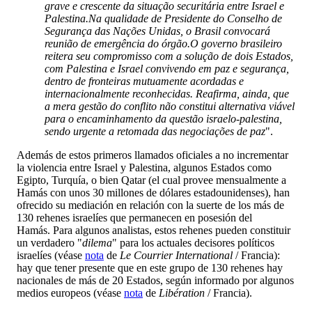
grave e crescente da situação securitária entre Israel e
Palestina.
Na qualidade de Presidente do Conselho de
Segurança das Nações Unidas, o Brasil convocará
reunião de emergência do órgão.
O governo brasileiro
reitera seu compromisso com a solução de dois Estados,
com Palestina e Israel convivendo em paz e segurança,
dentro de fronteiras mutuamente acordadas e
internacionalmente reconhecidas. Reafirma, ainda, que
a mera gestão do conflito não constitui alternativa viável
para o encaminhamento da questão israelo-palestina,
sendo urgente a retomada das negociações de paz
".
Además de estos primeros llamados oficiales a no incrementar
la violencia entre Israel y Palestina, algunos Estados como
Egipto, Turquía, o bien Qatar (el cual provee mensualmente a
Hamás con unos 30 millones de dólares estadounidenses), han
ofrecido su mediación en relación con la suerte de los más de
130 rehenes israelíes que permanecen en posesión del
Hamás. Para algunos analistas, estos rehenes pueden constituir
un verdadero "
dilema
" para los actuales decisores políticos
israelíes (véase
nota
de
Le Courrier International
/ Francia):
hay que tener presente que en este grupo de 130 rehenes hay
nacionales de más de 20 Estados, según informado por algunos
medios europeos (véase
nota
de
Libération
/ Francia).