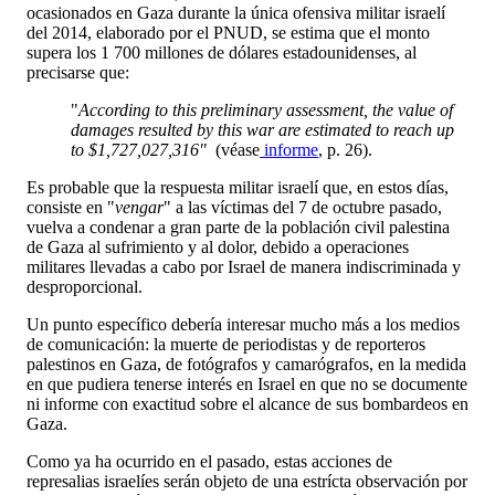
ocasionados en Gaza durante la única ofensiva militar israelí
del 2014, elaborado por el PNUD, se estima que el monto
supera los 1 700 millones de dólares estadounidenses, al
precisarse que:
"
According to this preliminary assessment, the value of
damages resulted by this war are estimated to reach up
to $1,727,027,316"
(véase
informe
, p. 26).
Es probable que la respuesta militar israelí que, en estos días,
consiste en "
vengar
" a las víctimas del 7 de octubre pasado,
vuelva a condenar a gran parte de la población civil palestina
de Gaza al sufrimiento y al dolor, debido a operaciones
militares llevadas a cabo por Israel de manera indiscriminada y
desproporcional.
Un punto específico debería interesar mucho más a los medios
de comunicación: la muerte de periodistas y de reporteros
palestinos en Gaza, de fotógrafos y camarógrafos, en la medida
en que pudiera tenerse interés en Israel en que no se documente
ni informe con exactitud sobre el alcance de sus bombardeos en
Gaza.
Como ya ha ocurrido en el pasado, estas acciones de
represalias israelíes serán objeto de una estrícta observación por