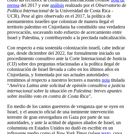
prensa
del 2017 y este
análisis
realizado por el
Observatorio de
Política Internacional
de la Universidad de Costa Rica -
UCR). Pese al giro observado en el 2017, la política de
asentamientos israelíes que colonizan de manera ilegal el
territorio palestino en Cisjordania ha constituído una verdadera
provocación, socavando todo esfuerzo de acercamiento entre
Israel y Palestina, y contribuyendo a la precitada radicalización.
Con respecto a esta sostenida colonización israelí, cabe indicar
que, desde diciembre del 2022, fue formalmente iniciado un
procedimiento consultivo ante la Corte Internacional de Justicia
(CIJ) sobre dos preguntas relacionadas a la política ilegal de
colonización de Israel llevada a cabo en los últimos años en
Cisjordania, y fomentada por sus actuales autoridades:
remitimos al respecto a nuestros lectores a nuestra
nota
titulada
"
América Latina ante solicitud de opinión consultiva a justicia
internacional sobre la situación en Palestina: breves apuntes
sobre ins
ó
lito voto en contra de Costa Rica".
En medio de los cantos guerreros de venganza que se oyen en
Israel, y el anuncio oficial de una inminente intervención
terrestre de gran envergadura en Gaza por parte de sus
autoridades, y ante la actitud de algunos aliados de Israel, un
columnista en Estados Unidos no dudó en escribir en un
influyente medio como el
New York Times
(véase
texto
, cuya