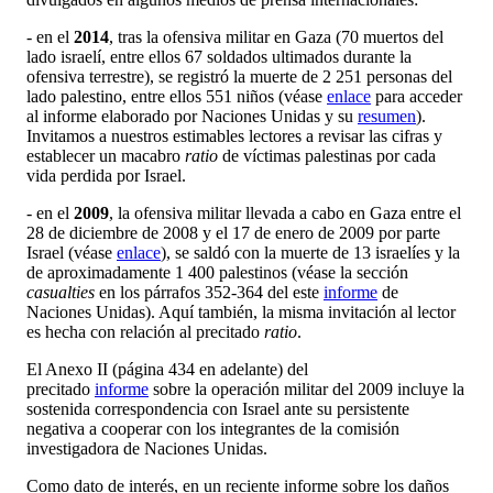
- en el
2014
, tras la ofensiva militar en Gaza (70 muertos del
lado israelí, entre ellos 67 soldados ultimados durante la
ofensiva terrestre), se registró la muerte de 2 251 personas del
lado palestino, entre ellos 551 niños (véase
enlace
para acceder
al informe elaborado por Naciones Unidas y su
resumen
).
Invitamos a nuestros estimables lectores a revisar las cifras y
establecer un macabro
ratio
de víctimas palestinas por cada
vida perdida por Israel.
- en el
2009
, la ofensiva militar llevada a cabo en Gaza entre el
28 de diciembre de 2008 y el 17 de enero de 2009 por parte
Israel (véase
enlace
), se saldó con la muerte de 13 israelíes y la
de aproximadamente 1 400 palestinos (véase la sección
casualties
en los párrafos 352-364 del este
informe
de
Naciones Unidas). Aquí también, la misma invitación al lector
es hecha con relación al precitado
ratio
.
El Anexo II (página 434 en adelante) del
precitado
informe
sobre la operación militar del 2009 incluye la
sostenida correspondencia con Israel ante su persistente
negativa a cooperar con los integrantes de la comisión
investigadora de Naciones Unidas.
Como dato de interés, en un reciente informe sobre los daños