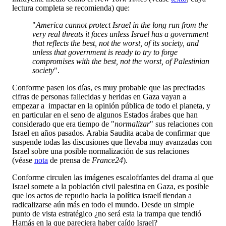
lectura completa se recomienda) que:
"
America cannot protect Israel in the long run from the
very real threats it faces unless Israel has a government
that reflects the best, not the worst, of its society, and
unless that government is ready to try to forge
compromises with the best, not the worst, of Palestinian
society
".
Conforme pasen los días, es muy probable que las precitadas
cifras de personas fallecidas y heridas en Gaza vayan a
empezar a impactar en la opinión pública de todo el planeta, y
en particular en el seno de algunos Estados árabes que han
considerado que era tiempo de "
normalizar
" sus relaciones con
Israel en años pasados. Arabia Saudita acaba de confirmar que
suspende todas las discusiones que llevaba muy avanzadas con
Israel sobre una posible normalización de sus relaciones
(véase
nota
de prensa de
France24
).
Conforme circulen las imágenes escalofríantes del drama al que
Israel somete a la población civil palestina en Gaza, es posible
que los actos de repudio hacia la política israelí tiendan a
radicalizarse aún más en todo el mundo. Desde un simple
punto de vista estratégico ¿no será esta la trampa que tendió
Hamás en la que pareciera haber caído Israel?