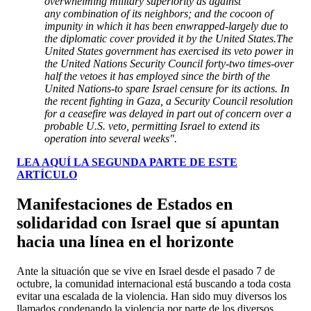
overwhelming military superiority as against
any combination of its neighbors; and the cocoon of
impunity in which it has been enwrapped-largely due to
the diplomatic cover provided it by the United States.The
United States government has exercised its veto power in
the United Nations
Security Council forty-two times-over
half the vetoes it has employed since the
birth of the
United Nations-to spare Israel censure for its actions. In
the recent
fighting in Gaza, a Security Council resolution
for a ceasefire was delayed in part
out of concern over a
probable U.S. veto, permitting Israel to extend its
operation
into several weeks".
LEA AQUÍ LA SEGUNDA PARTE DE ESTE
ARTÍCULO
Manifestaciones de Estados en
solidaridad con Israel que sí apuntan
hacia una línea en el horizonte
Ante la situación que se vive en Israel desde el pasado 7 de
octubre, la comunidad internacional está buscando a toda costa
evitar una escalada de la violencia. Han sido muy diversos los
llamados condenando la violencia por parte de los diversos