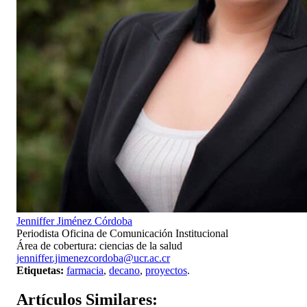
Jenniffer Jiménez Córdoba
Periodista Oficina de Comunicación Institucional
Área de cobertura: ciencias de la salud
jenniffer.jimenezcordoba@ucr.ac.cr
Etiquetas:
farmacia
,
decano
,
proyectos
.
Artículos
Similares: