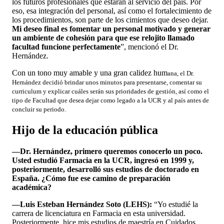
los futuros profesionales que estarán al servicio del país. Por
eso, esa integración del personal, así como el fortalecimiento de
los procedimientos, son parte de los cimientos que deseo dejar.
Mi deseo final es fomentar un personal motivado y generar
un ambiente de cohesión para que ese relojito llamado
facultad funcione perfectamente
”, mencionó el Dr.
Hernández.
Con un tono muy amable y una gran calidez hum
ana, el Dr.
Hernández decidió brindar unos minutos para presentarse, comentar su
curriculum y explicar cuáles serán sus prioridades de gestión, así como el
tipo de Facultad que desea dejar como legado a la UCR y al país antes de
concluir su periodo.
Hijo de la educación pública
—Dr. Hernández, primero queremos conocerlo un poco.
Usted estudió Farmacia en la UCR, ingresó en 1999 y,
posteriormente, desarrolló sus estudios de doctorado en
España. ¿Cómo fue ese camino de preparación
académica?
—Luis Esteban Hernández Soto (LEHS):
“Yo estudié la
carrera de licenciatura en Farmacia en esta universidad.
Posteriormente, hice mis estudios de maestría en Cuidados