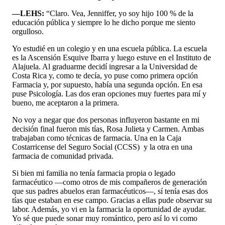
—LEHS:
“Claro. Vea, Jenniffer, yo soy hijo 100 % de la
educación pública y siempre lo he dicho porque me siento
orgulloso.
Yo estudié en un colegio y en una escuela pública. La escuela
es la Ascensión Esquive Ibarra y luego estuve en el Instituto de
Alajuela. Al graduarme decidí ingresar a la Universidad de
Costa Rica y, como te decía, yo puse como primera opción
Farmacia y, por supuesto, había una segunda opción. En esa
puse Psicología. Las dos eran opciones muy fuertes para mí y
bueno, me aceptaron a la primera.
No voy a negar que dos personas influyeron bastante en mi
decisión final fueron mis tías, Rosa Julieta y Carmen. Ambas
trabajaban como técnicas de farmacia. Una en la Caja
Costarricense del Seguro Social (CCSS) y la otra en una
farmacia de comunidad privada.
Si bien mi familia no tenía farmacia propia o legado
farmacéutico —como otros de mis compañeros de generación
que sus padres abuelos eran farmacéuticos—, sí tenía esas dos
tías que estaban en ese campo. Gracias a ellas pude observar su
labor. Además, yo vi en la farmacia la oportunidad de ayudar.
Yo sé que puede sonar muy romántico, pero así lo vi como