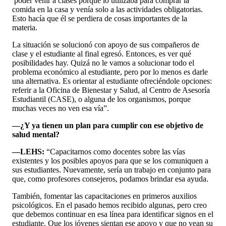
poder venir a clases porque lo utilizaba para comprar la
comida en la casa y venía solo a las actividades obligatorias.
Esto hacía que él se perdiera de cosas importantes de la
materia.
La situación se solucionó con apoyo de sus compañeros de
clase y el estudiante al final egresó. Entonces, es ver qué
posibilidades hay. Quizá no le vamos a solucionar todo el
problema económico al estudiante, pero por lo menos es darle
una alternativa. Es orientar al estudiante ofreciéndole opciones:
referir a la Oficina de Bienestar y Salud, al Centro de Asesoría
Estudiantil (CASE), o alguna de los organismos, porque
muchas veces no ven esa vía”.
—¿Y ya tienen un plan para cumplir con ese objetivo de
salud mental?
—LEHS:
“Capacitarnos como docentes sobre las vías
existentes y los posibles apoyos para que se los comuniquen a
sus estudiantes. Nuevamente, sería un trabajo en conjunto para
que, como profesores consejeros, podamos brindar esa ayuda.
También, fomentar las capacitaciones en primeros auxilios
psicológicos. En el pasado hemos recibido algunas, pero creo
que debemos continuar en esa línea para identificar signos en el
estudiante. Que los jóvenes sientan ese apoyo y que no vean su