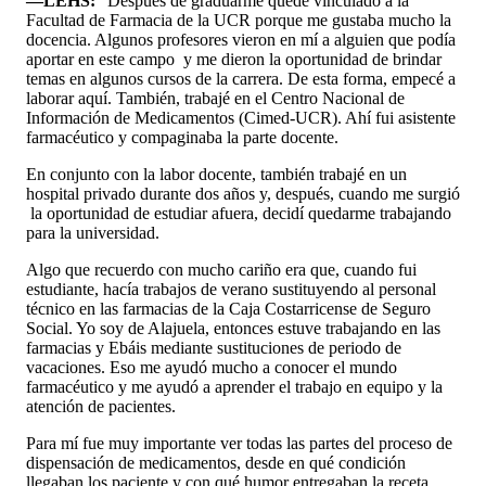
—LEHS:
“Después de graduarme quedé vinculado a la
Facultad de Farmacia de la UCR porque me gustaba mucho la
docencia. Algunos profesores vieron en mí a alguien que podía
aportar en este campo y me dieron la oportunidad de brindar
temas en algunos cursos de la carrera. De esta forma, empecé a
laborar aquí. También, trabajé en el Centro Nacional de
Información de Medicamentos (Cimed-UCR). Ahí fui asistente
farmacéutico y compaginaba la parte docente.
En conjunto con la labor docente, también trabajé en un
hospital privado durante dos años y, después, cuando me surgió
la oportunidad de estudiar afuera, decidí quedarme trabajando
para la universidad.
Algo que recuerdo con mucho cariño era que, cuando fui
estudiante, hacía trabajos de verano sustituyendo al personal
técnico en las farmacias de la Caja Costarricense de Seguro
Social. Yo soy de Alajuela, entonces estuve trabajando en las
farmacias y Ebáis mediante sustituciones de periodo de
vacaciones. Eso me ayudó mucho a conocer el mundo
farmacéutico y me ayudó a aprender el trabajo en equipo y la
atención de pacientes.
Para mí fue muy importante ver todas las partes del proceso de
dispensación de medicamentos, desde en qué condición
llegaban los paciente y con qué humor entregaban la receta,