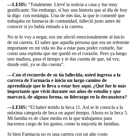
—LEHS:
“Totalmente. Llevé la noticia a casa y fue muy
gratificante. Sin embargo, sí hay una historia que al día de hoy
la digo con nostalgia. Una de mis tías, la que te comenté que
trabajaba en farmacia de comunidad, falleció justo antes de
conocer si yo había entrado a la carrera.
No te lo voy a negar, eso me afectó emocionalmente al inicio
de mi carrera. El saber que aquella persona que era un referente
importante en mi vida no iba a estar para poder contarle, fue
como una espinita que me quedó en el corazón. Pero ya luego
uno madura, pasa el tiempo y te das cuenta de que, tal vez,
donde esté, ya se dio cuenta”.
—Con el recuerdo de su tía fallecida, usted ingresa a la
carrera de Farmacia e inicia un largo camino de
aprendizaje que lo lleva a estar hoy aquí. ¿Qué fue lo más
importante que vivió durante sus años de estudio y que
marcará, de alguna forma, su liderazgo en la decanatura?
—LEHS:
“El haber tenido la beca 11. Así se le conocía a la
máxima categoría de beca en aquel tiempo. Ahora es la beca 5.
Mi familia es de clase media en la que trabajamos para
hacernos cargo de los gastos, como la mayoría de familias.
Si bien Farmacia no es una carrera con un alto costo