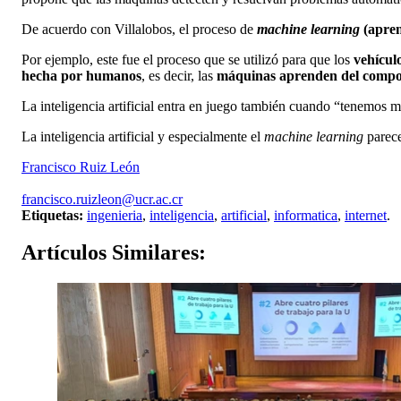
De acuerdo con Villalobos, el proceso de
machine learning
(apre
Por ejemplo, este fue el proceso que se utilizó para que los
vehícul
hecha por humanos
, es decir, las
máquinas aprenden del compo
La inteligencia artificial entra en juego también cuando “tenemos 
La inteligencia artificial y especialmente el
machine learning
parece
Francisco Ruiz León
francisco.ruizleon@ucr.ac.cr
Etiquetas:
ingenieria
,
inteligencia
,
artificial
,
informatica
,
internet
.
Artículos
Similares: