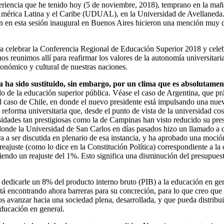
eriencia que he tenido hoy (5 de noviembre, 2018), temprano en la mañ
érica Latina y el Caribe (UDUAL), en la Universidad de Avellaneda. Y 
on en esta sesión inaugural en Buenos Aires hicieron una mención muy di
 celebrar la Conferencia Regional de Educación Superior 2018 y celeb
os reunimos allí para reafirmar los valores de la autonomía universitari
económico y cultural de nuestras naciones.
ra ha sido sustituido, sin embargo, por un clima que es absolutamen
o de la educación superior pública. Véase el caso de Argentina, que prá
 caso de Chile, en donde el nuevo presidente está impulsando una nueva 
 reforma universitaria que, desde el punto de vista de la universidad c
sidades tan prestigiosas como la de Campinas han visto reducido su p
onde la Universidad de San Carlos en días pasados hizo un llamado a q
a ser discutida en plenario de esa instancia, y ha aprobado una moción 
ajuste (como lo dice en la Constitución Política) correspondiente a la d
ndo un reajuste del 1%. Esto significa una disminución del presupuesto u
dedicarle un 8% del producto interno bruto (PIB) a la educación en gen
stá encontrando ahora barreras para su concreción, para lo que creo que
os avanzar hacia una sociedad plena, desarrollada, y que pueda distribui
educación en general.