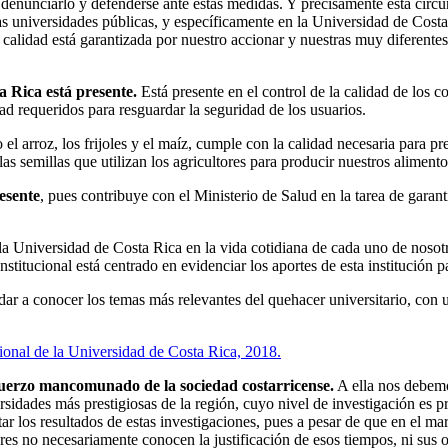
denunciarlo y defenderse ante estas medidas. Y precisamente esta circun
las universidades públicas, y específicamente en la Universidad de Cost
a calidad está garantizada por nuestro accionar y nuestras muy diferente
 Rica está presente.
Está presente en el control de la calidad de los c
ad requeridos para resguardar la seguridad de los usuarios.
arroz, los frijoles y el maíz, cumple con la calidad necesaria para pre
s semillas que utilizan los agricultores para producir nuestros alimento
esente
, pues contribuye con el Ministerio de Salud en la tarea de gara
la Universidad de Costa Rica en la vida cotidiana de cada uno de nosotr
itucional está centrado en evidenciar los aportes de esta institución par
dar a conocer los temas más relevantes del quehacer universitario, con 
onal de la Universidad de Costa Rica, 2018.
sfuerzo mancomunado de la sociedad costarricense.
A ella nos debemo
ersidades más prestigiosas de la región, cuyo nivel de investigación es 
tar los resultados de estas investigaciones, pues a pesar de que en el
res no necesariamente conocen la justificación de esos tiempos, ni sus o