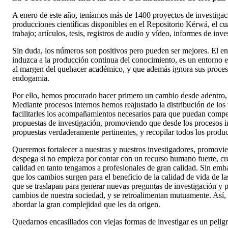
A enero de este año, teníamos más de 1400 proyectos de investigac
producciones científicas disponibles en el Repositorio Kérwá, el c
trabajo; artículos, tesis, registros de audio y vídeo, informes de inve
Sin duda, los números son positivos pero pueden ser mejores. El ent
induzca a la producción continua del conocimiento, es un entorno e
al margen del quehacer académico, y que además ignora sus proceso
endogamia.
Por ello, hemos procurado hacer primero un cambio desde adentro, p
Mediante procesos internos hemos reajustado la distribución de lo
facilitarles los acompañamientos necesarios para que puedan compe
propuestas de investigación, promoviendo que desde los procesos ini
propuestas verdaderamente pertinentes, y recopilar todos los produ
Queremos fortalecer a nuestras y nuestros investigadores, promovien
despega si no empieza por contar con un recurso humano fuerte, cr
calidad en tanto tengamos a profesionales de gran calidad. Sin emba
que los cambios surgen para el beneficio de la calidad de vida de la
que se traslapan para generar nuevas preguntas de investigación y 
cambios de nuestra sociedad, y se retroalimentan mutuamente. Así, 
abordar la gran complejidad que les da origen.
Quedarnos encasillados con viejas formas de investigar es un peligr