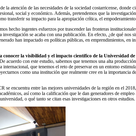
e la atención de las necesidades de la sociedad costarricense, donde c
ofesional, social y económico. Además, pretendemos que la investigació
o transferir su impacto para la apropiación crítica, el empoderamiento 
s hecho ingentes esfuerzos por trascender las fronteras institucionale
e la investigación se acaba con una publicación. En efecto, ¿de qué nos s
erado han impactado en políticas públicas, en emprendimientos, en inn
.
 conocer la visibilidad y el impacto científico de la Universidad d
 De acuerdo con este estudio, sabemos que tenemos una alta producción
 internacional, que tenemos el reto de preservar en un entorno estimula
ctarnos como una institución que realmente cree en la importancia de la
se encuentra entre las mejores universidades de la región en el 2018, 
académicos, así como la calificación que le dan generadores de empleo 
niversidad, o qué tanto se citan esas investigaciones en otros estudios.