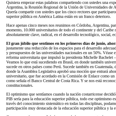
Quisiera empezar estas palabras compartiendo con ustedes una exp
Argentina, la Reunión Regional de la Unión de Universidades de Am
Quería compartir con ustedes que los cinco rectores que participar
superior pública en América Latina están en un franco deterioro.
Hace apenas cinco meses nos reunimos en Córdoba, Argentina, para
momento, 10.000 universitarios de todo el continente y del Caribe n
absolutamente clave, radical, en el desarrollo tecnológico, social, 
El gran júbilo que sentimos en los primeros días de junio, aho
justamente una reducción de los espacios para el desarrollo adecuad
y presupuestos de las universidades nacionales en un 50%. Véase el
reforma universitaria que impulsó la presidenta Michelle Bachelet –
Veamos lo que está sucediendo en Brasil, en donde también univer
sucede en otros países como Perú. Sucede también en Guatemala, d
donde la Asamblea Legislativa aprobó una moción que entrará ahora 
universitario, que fue acordado en la Comisión de Enlace como un re
como señala el Banco Central de Costa Rica. Y se nos está reconocie
constitucionales.
El optimismo que sentíamos cuando la nación costarricense decidió 
PIB sería para la educación superior pública, todo ese optimismo e
través del conocimiento sistemático en todas las disciplinas, podam
participación muy destacada de la educación superior pública y la 