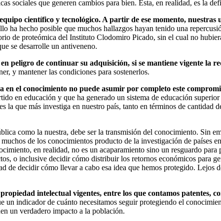
as sociales que generen cambios para bien. Esta, en realidad, es la de
equipo científico y tecnológico. A partir de ese momento, nuestras
llo ha hecho posible que muchos hallazgos hayan tenido una repercusi
torio de proteómica del Instituto Clodomiro Picado, sin el cual no hubi
que se desarrolle un antiveneno.
 en peligro de continuar su adquisición, si se mantiene vigente la
er, y mantener las condiciones para sostenerlos.
a en el conocimiento no puede asumir por completo este compromi
rtido en educación y que ha generado un sistema de educación superior p
s la que más investiga en nuestro país, tanto en términos de cantidad d
lica como la nuestra, debe ser la transmisión del conocimiento. Sin 
muchos de los conocimientos producto de la investigación de países en 
nocimiento, en realidad, no es un acaparamiento sino un resguardo para p
os, o inclusive decidir cómo distribuir los retornos económicos para ge
dad de decidir cómo llevar a cabo esa idea que hemos protegido. Lejos 
iedad intelectual vigentes, entre los que contamos patentes, cont
ue un indicador de cuánto necesitamos seguir protegiendo el conocimie
den un verdadero impacto a la población.