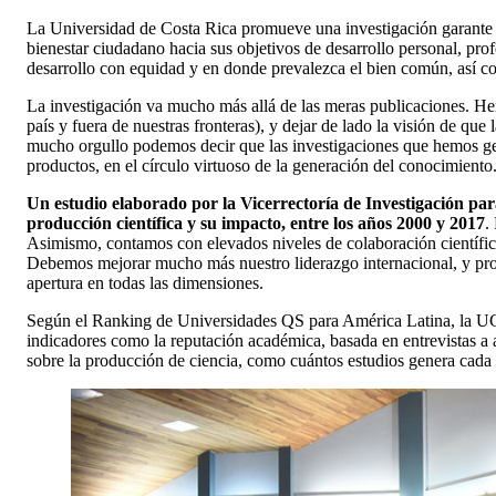
La Universidad de Costa Rica promueve una investigación garante d
bienestar ciudadano hacia sus objetivos de desarrollo personal, pr
desarrollo con equidad y en donde prevalezca el bien común, así com
La investigación va mucho más allá de las meras publicaciones. Hemo
país y fuera de nuestras fronteras), y dejar de lado la visión de qu
mucho orgullo podemos decir que las investigaciones que hemos gen
productos, en el círculo virtuoso de la generación del conocimiento
Un estudio elaborado por la Vicerrectoría de Investigación para
producción científica y su impacto, entre los años 2000 y 2017
.
Asimismo, contamos con elevados niveles de colaboración científica
Debemos mejorar mucho más nuestro liderazgo internacional, y proye
apertura en todas las dimensiones.
Según el Ranking de Universidades QS para América Latina, la UCR 
indicadores como la reputación académica, basada en entrevistas a 
sobre la producción de ciencia, como cuántos estudios genera cada u