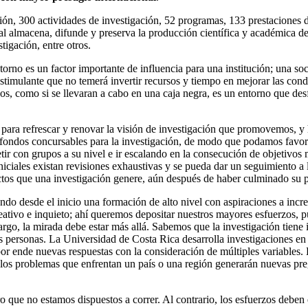
ión, 300 actividades de investigación, 52 programas, 133 prestaciones 
ual almacena, difunde y preserva la producción científica y académica d
stigación, entre otros.
orno es un factor importante de influencia para una institución; una so
stimulante que no temerá invertir recursos y tiempo en mejorar las con
s, como si se llevaran a cabo en una caja negra, es un entorno que des
ara refrescar y renovar la visión de investigación que promovemos, y h
s fondos concursables para la investigación, de modo que podamos favo
tir con grupos a su nivel e ir escalando en la consecución de objetivo
ciales existan revisiones exhaustivas y se pueda dar un seguimiento a l
ctos que una investigación genere, aún después de haber culminado su 
do desde el inicio una formación de alto nivel con aspiraciones a increm
eativo e inquieto; ahí queremos depositar nuestros mayores esfuerzos, 
rgo, la mirada debe estar más allá. Sabemos que la investigación tiene i
s personas. La Universidad de Costa Rica desarrolla investigaciones en 
por ende nuevas respuestas con la consideración de múltiples variables.
los problemas que enfrentan un país o una región generarán nuevas preg
o que no estamos dispuestos a correr. Al contrario, los esfuerzos debe