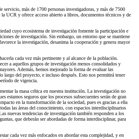
de servicio, más de 1700 personas investigadoras, y más de 7500
e la UCR y ofrece acceso abierto a libros, documentos técnicos y de
ciedad cuyo ecosistema de investigación fomente la participación e
diciones de investigación. Sin embargo, un entorno que se mantiene
favorece la investigación, desanima la cooperación y genera mayor
acerla cada vez más pertinente y al alcance de la población.
recer a aquellos grupos de investigación menos consolidados y
s mayores. Además, hemos mejorado la forma de evaluar las
o largo del proyecto, e incluso después. Esto nos permitirá tener
período de vigencia.
entar la masa crítica en nuestra institución. La investigación no
pues estamos seguros que los procesos subsecuentes serán de gran
mpacto en la transformación de la sociedad, pues es gracias a ella
todas las áreas del conocimiento, con espacios interdisciplinarios
 Las nuevas tendencias de investigación también responden a los
untas, que deberán ser abordadas de forma interdisciplinar, para
n estar cada vez más enfocados en abordar esta complejidad, y en