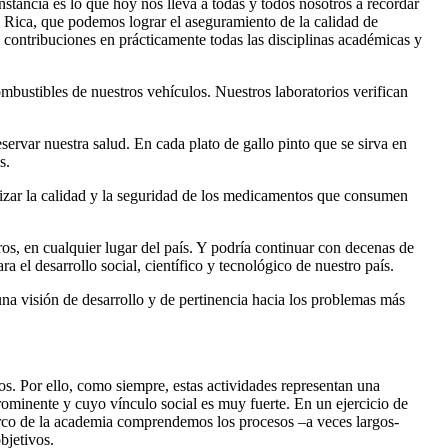
stancia es lo que hoy nos lleva a todas y todos nosotros a recordar
a Rica, que podemos lograr el aseguramiento de la calidad de
s contribuciones en prácticamente todas las disciplinas académicas y
ombustibles de nuestros vehículos. Nuestros laboratorios verifican
servar nuestra salud. En cada plato de gallo pinto que se sirva en
s.
ntizar la calidad y la seguridad de los medicamentos que consumen
os, en cualquier lugar del país. Y podría continuar con decenas de
a el desarrollo social, científico y tecnológico de nuestro país.
una visión de desarrollo y de pertinencia hacia los problemas más
s. Por ello, como siempre, estas actividades representan una
prominente y cuyo vínculo social es muy fuerte. En un ejercicio de
 marco de la academia comprendemos los procesos –a veces largos-
bjetivos.