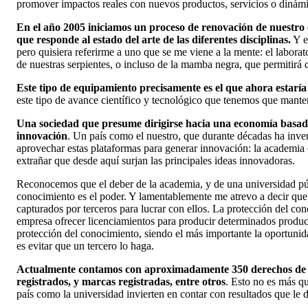
promover impactos reales con nuevos productos, servicios o dinámic
En el año 2005 iniciamos un proceso de renovación de nuestro 
que responde al estado del arte de las diferentes disciplinas.
Y e
pero quisiera referirme a uno que se me viene a la mente: el labora
de nuestras serpientes, o incluso de la mamba negra, que permitirá 
Este tipo de equipamiento precisamente es el que ahora estaría
este tipo de avance científico y tecnológico que tenemos que manten
Una sociedad que presume dirigirse hacia una economía basad
innovación
. Un país como el nuestro, que durante décadas ha inve
aprovechar estas plataformas para generar innovación: la academia e
extrañar que desde aquí surjan las principales ideas innovadoras.
Reconocemos que el deber de la academia, y de una universidad púb
conocimiento es el poder. Y lamentablemente me atrevo a decir que 
capturados por terceros para lucrar con ellos. La protección del co
empresa ofrecer licenciamientos para producir determinados product
protección del conocimiento, siendo el más importante la oportuni
es evitar que un tercero lo haga.
Actualmente contamos con aproximadamente 350 derechos de prop
registrados, y marcas registradas, entre otros
. Esto no es más q
país como la universidad invierten en contar con resultados que le 