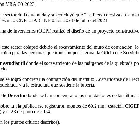
ución VRA-30-2023.
te sector de la quebrada y se concluyó que “La fuerza erosiva en la ma
rme técnico CNE-UIAR-INF-0852-2023 de julio del 2023.
grama de Inversiones (OEPI) realizó el diseño de un proyecto constructi
 este sector colapsó debido al socavamiento del muro de contención, lo 
aída para las personas que transitan por la zona, la Oficina de Servici
 estudiantil
donde el socavamiento de las márgenes de la quebrada ponía
cio.
ue se logró concretar la contratación del Instituto Costarricense de Ele
uebrada y a la estructura que sostiene la tubería.
ad de Derecho
donde se han concentrado las inundaciones de las últimas
s sobre la vía pública (se registraron montos de 60,2 mm, estación CIGE
 y el 23 de junio de 2024.
 los puntos críticos descritos).