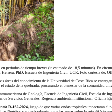
en periodos de tiempo breves (tc estimado de 18,5 minutos).​ En circun
s-Herrera, PhD​, Escuela de Ingeniería Civil, UCR. Foto cortesía de: O
as áreas del conocimiento de la Universidad de Costa Rica se encarga
l estado de la quebrada, procurando el bienestar de la comunidad univer
ntroamericana de Geología, Escuela de Ingeniería Civil, Escuela de Ing
a de Servicios Generales, Regencia ambiental institucional, Oficina Ej
toría R-162-2024,
luego de que varias ondas tropicales impactaran el pa
 Los Negritos y el desbordamiento de las aguas sobre la ruta 39 (circun