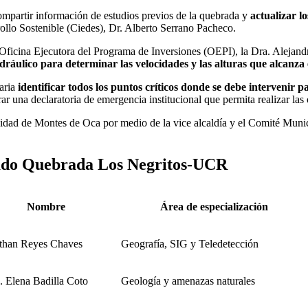
compartir información de estudios previos de la quebrada y
actualizar l
rollo Sostenible (Ciedes), Dr. Alberto Serrano Pacheco.
a Oficina Ejecutora del Programa de Inversiones (OEPI), la Dra. Alejan
idráulico para determinar las velocidades y las alturas que alcanza
taria
identificar todos los puntos críticos donde se debe intervenir p
rar una declaratoria de emergencia institucional que permita realizar las
idad de Montes de Oca por medio de la vice alcaldía y el Comité Munic
izado Quebrada Los Negritos-UCR
Nombre
Área de especialización
than Reyes Chaves
Geografía, SIG y Teledetección
. Elena Badilla Coto
Geología y amenazas naturales