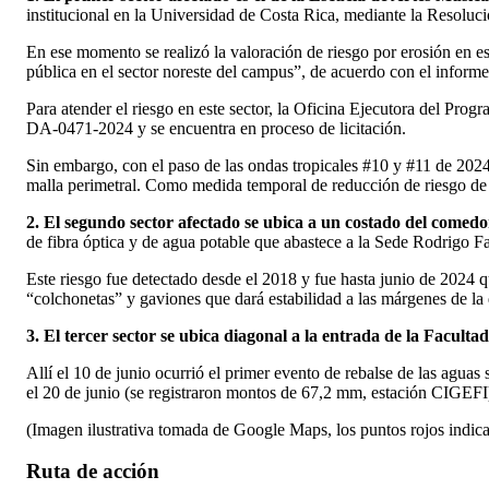
institucional en la Universidad de Costa Rica, mediante la Resol
En ese momento se realizó la valoración de riesgo por erosión en es
pública en el sector noreste del campus”, de acuerdo con el info
Para atender el riesgo en este sector, la Oficina Ejecutora del Pro
DA-0471-2024 y se encuentra en proceso de licitación.
Sin embargo, con el paso de las ondas tropicales #10 y #11 de 2024
malla perimetral. Como medida temporal de reducción de riesgo de c
2. El segundo sector afectado se ubica a un costado del comedor
de fibra óptica y de agua potable que abastece a la Sede Rodrigo Fa
Este riesgo fue detectado desde el 2018 y fue hasta junio de 2024 q
“colchonetas” y gaviones que dará estabilidad a las márgenes de la q
3. El tercer sector se ubica diagonal a la entrada de la Facult
Allí el 10 de junio ocurrió el primer evento de rebalse de las agua
el 20 de junio (se registraron montos de 67,2 mm, estación CIGEFI)
(Imagen ilustrativa tomada de Google Maps, los puntos rojos indican
Ruta de acción