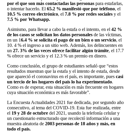
por el que son más contactadas las personas
para estafarlas,
o intentar hacerlo. El
65.2 % manifestó que por teléfono
, el
10.5 % correo electrónico
, el
7.8 % por redes sociales
y el
7.5 % por Whatsapp.
Asimismo, para llevar a cabo la estafa o el intento, en el
42 %
de los casos se solicitan los datos personales
de las víctimas,
en un 1
6.4 % se solicita el pago de un bien o un servicio
, el
10. 4 % el ingreso a un sitio web. Además, los delincuentes en
un
27. 3% de las veces ofrece facilitar algún trámite
, el 17.7
% ofrece un servicio y el 12.3 % un premio en dinero.
Como conclusión, el grupo de estudiantes señaló que “estos
resultados muestran que la estafa y el intento de estafa, desde
que apareció el coronavirus en el país, es importante, pues
casi
un tercio de los hogares del país lo ha experimentado
.
Como es de esperar, esta situación es más frecuente en hogares
cuya situación económica es más favorable”.
La Encuesta Actualidades 2021 fue dedicada, por segundo año
consecutivo, al tema del COVID-19. Esta fue realizada, entre
el
19 y 28 de octubre
del 2021, usando la telefonía celular y
un cuestionario estructurado que recolectó información a una
muestra aleatoria de
2003 personas de 18 años y más, en
todo el país.