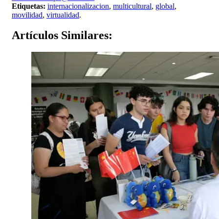
Etiquetas:
internacionalizacion
,
multicultural
,
global
,
movilidad
,
virtualidad
.
Artículos
Similares: