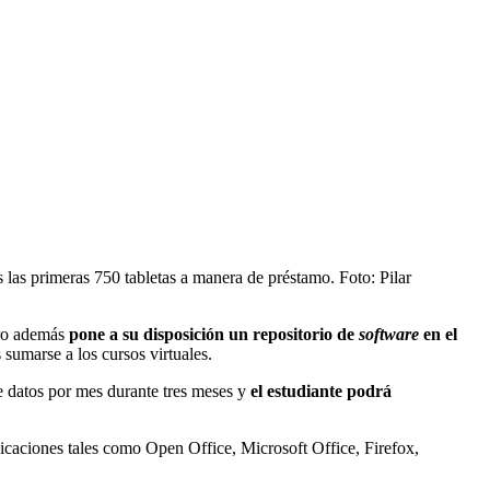
s las
primeras 750 tabletas a manera de préstamo. Foto: Pilar
ero además
pone a su disposición un repositorio de
software
en el
s
sumarse a los cursos virtuales.
e datos por mes durante tres meses
y
el
estudiante p
odrá
licaciones tales como Open Office, Microsoft Office, Firefox,