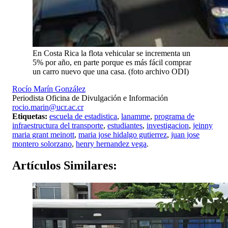
En Costa Rica la flota vehicular se incrementa un
5% por año, en parte porque es más fácil comprar
un carro nuevo que una casa. (foto archivo ODI)
Rocío Marín González
Periodista Oficina de Divulgación e Información
rocio.marin@ucr.ac.cr
Etiquetas:
escuela de estadistica
,
lanamme
,
programa de
infraestructura del transporte
,
estudiantes
,
investigacion
,
jeinny
maria grant meinott
,
maria jose hidalgo gutierrez
,
juan jose
montero solorzano
,
henry hernandez vega
.
Artículos
Similares: