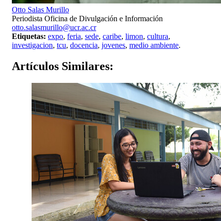
Otto Salas Murillo
Periodista Oficina de Divulgación e Información
otto.salasmurillo@ucr.ac.cr
Etiquetas:
expo
,
feria
,
sede
,
caribe
,
limon
,
cultura
,
investigacion
,
tcu
,
docencia
,
jovenes
,
medio ambiente
.
Artículos
Similares: