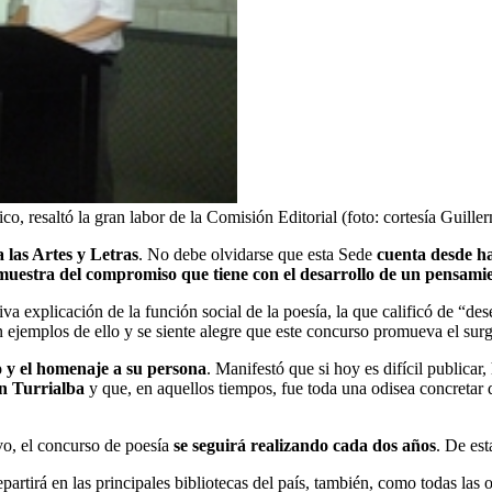
ico, resaltó la gran labor de la Comisión Editorial (foto: cortesía Guill
a las Artes y Letras
. No debe olvidarse que esta Sede
cuenta desde h
muestra del compromiso que tiene con el desarrollo de un pensamient
va explicación de la función social de la poesía, la que calificó de “d
ejemplos de ello y se siente alegre que este concurso promueva el surgi
o y el homenaje a su persona
. Manifestó que si hoy es difícil publica
en Turrialba
y que, en aquellos tiempos, fue toda una odisea concretar d
uvo, el concurso de poesía
se seguirá realizando cada dos años
. De es
repartirá en las principales bibliotecas del país, también, como todas las