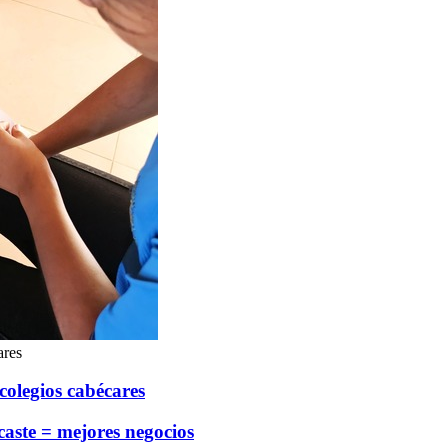
ares
olegios cabécares
aste = mejores negocios