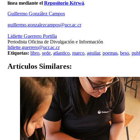
línea mediante el
Repositorio Kérwá
.
Guillermo González Campos
guillermo.gonzalezcampos@ucr.ac.cr
Lidiette Guerrero Portilla
Periodista Oficina de Divulgación e Información
lidiette.guerrero@ucr.ac.cr
Etiquetas:
libro
,
sede
,
atlantico
,
marco
,
aguilar
,
poemas
,
beso
,
publ
Artículos
Similares: