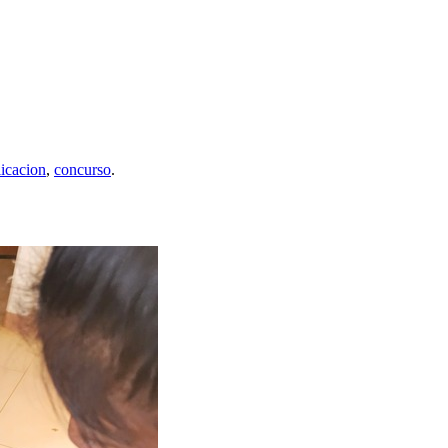
icacion
,
concurso
.