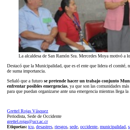
La alcaldesa de San Ramón Sra. Mercedes Moya motivó a los p
Destacó que la Municipalidad, que es el ente que lidera el comité, n
de suma importancia.
Señaló que a futuro
se pretende hacer un trabajo conjunto Muni
enfrentar posibles emergencias
, ya que son las comunidades más 
para que puedan organizarse ante una emergencia mientras llega la
Grettel Rojas Vásquez
Periodista, Sede de Occidente
grettel.rojas@ucr.ac.cr
Etiquetas:
tcu
,
desastres
,
riesgos
,
sede
,
occidente
,
municipalidad
,
s