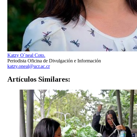
Katzy O`neal Coto.
Periodista Oficina de Divulgación e Información
katzy.oneal@ucr.ac.cr
Artículos
Similares: