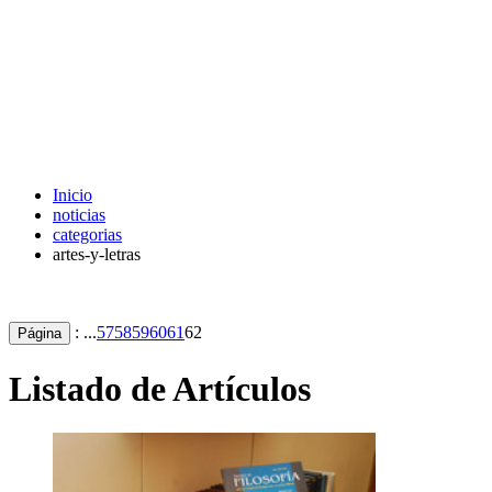
Inicio
noticias
categorias
artes-y-letras
: ...
57
58
59
60
61
62
Página
Listado de Artículos