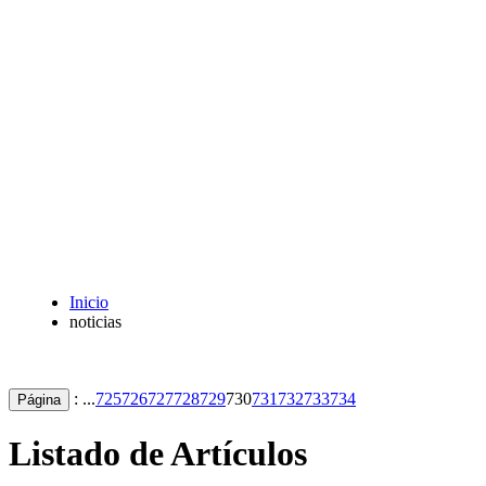
Inicio
noticias
: ...
725
726
727
728
729
730
731
732
733
734
Página
Listado de Artículos