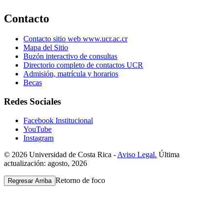
Contacto
Contacto sitio web www.ucr.ac.cr
Mapa del Sitio
Buzón interactivo de consultas
Directorio completo de contactos UCR
Admisión, matrícula y horarios
Becas
Redes Sociales
Facebook Institucional
YouTube
Instagram
© 2026 Universidad de Costa Rica -
Aviso Legal.
Última
actualización: agosto, 2026
Retorno de foco
Regresar Arriba