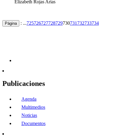
Elizabeth Rojas Arias
: ...
725
726
727
728
729
730
731
732
733
734
Página
Publicaciones
Agenda
Multimedios
Noticias
Documentos