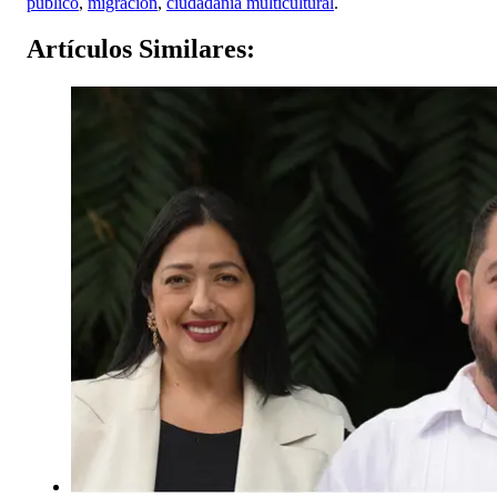
publico
,
migracion
,
ciudadania multicultural
.
Artículos
Similares: