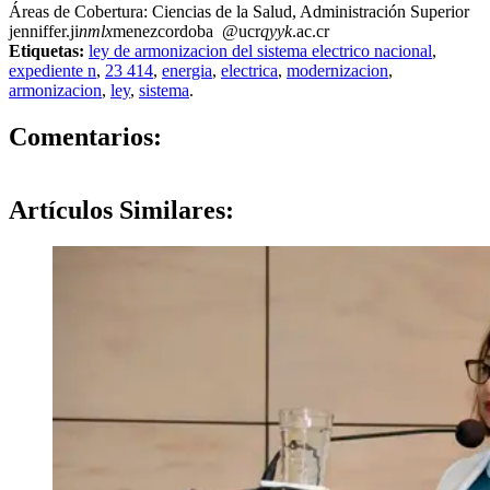
Áreas de Cobertura: Ciencias de la Salud, Administración Superior
jenniffer.ji
nmlx
menezcordoba
@ucr
qyyk
.ac.cr
Etiquetas:
ley de armonizacion del sistema electrico nacional
,
expediente n
,
23 414
,
energia
,
electrica
,
modernizacion
,
armonizacion
,
ley
,
sistema
.
0
Comentarios:
Artículos
Similares: