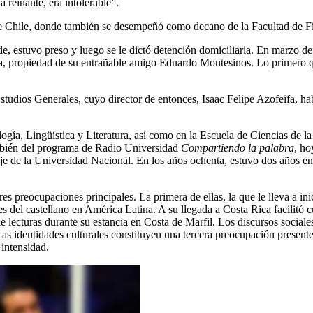
 reinante, era intolerable”.
e Chile, donde también se desempeñó como decano de la Facultad de Filos
e, estuvo preso y luego se le dictó detención domiciliaria. En marzo de
ada, propiedad de su entrañable amigo Eduardo Montesinos. Lo primero 
studios Generales, cuyo director de entonces, Isaac Felipe Azofeifa, ha
ogía, Lingüística y Literatura, así como en la Escuela de Ciencias de 
mbién del programa de Radio Universidad
Compartiendo la palabra
, h
je de la Universidad Nacional. En los años ochenta, estuvo dos años en
res preocupaciones principales. La primera de ellas, la que le lleva a 
ades del castellano en América Latina. A su llegada a Costa Rica facili
lecturas durante su estancia en Costa de Marfil. Los discursos sociales
Las identidades culturales constituyen una tercera preocupación presente
intensidad.