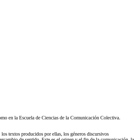
 como en la Escuela de Ciencias de la Comunicación Colectiva.
, los textos producidos por ellas, los géneros discursivos
tercambio de sentido. Este es el origen y el fin de la comunicación, la