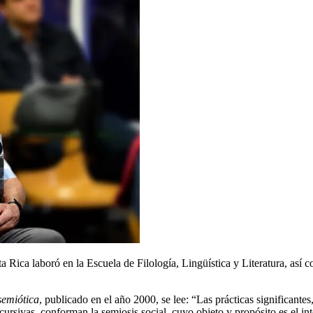
a Rica laboró en la Escuela de Filología, Lingüística y Literatura, así
semiótica
, publicado en el año 2000, se lee: “Las prácticas significantes
iscursivas, conforman la semiosis social, cuyo objeto y propósito es el in