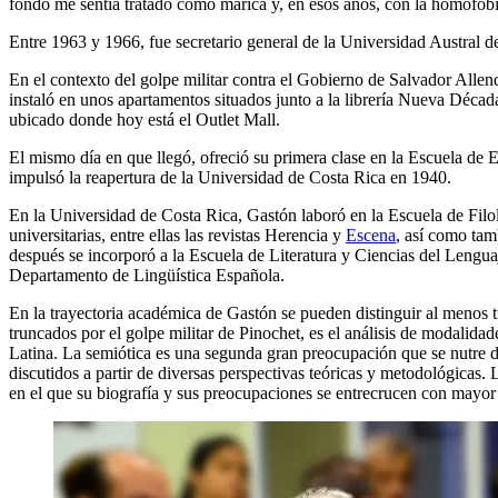
fondo me sentía tratado como marica y, en esos años, con la homofobia
Entre 1963 y 1966, fue secretario general de la Universidad Austral d
En el contexto del golpe militar contra el Gobierno de Salvador Allend
instaló en unos apartamentos situados junto a la librería Nueva Déc
ubicado donde hoy está el Outlet Mall.
El mismo día en que llegó, ofreció su primera clase en la Escuela de E
impulsó la reapertura de la Universidad de Costa Rica en 1940.
En la Universidad de Costa Rica, Gastón laboró en la Escuela de Filol
universitarias, entre ellas las revistas Herencia y
Escena
, así como ta
después se incorporó a la Escuela de Literatura y Ciencias del Lengua
Departamento de Lingüística Española.
En la trayectoria académica de Gastón se pueden distinguir al menos t
truncados por el golpe militar de Pinochet, es el análisis de modalid
Latina. La semiótica es una segunda gran preocupación que se nutre de 
discutidos a partir de diversas perspectivas teóricas y metodológicas. 
en el que su biografía y sus preocupaciones se entrecrucen con mayor 