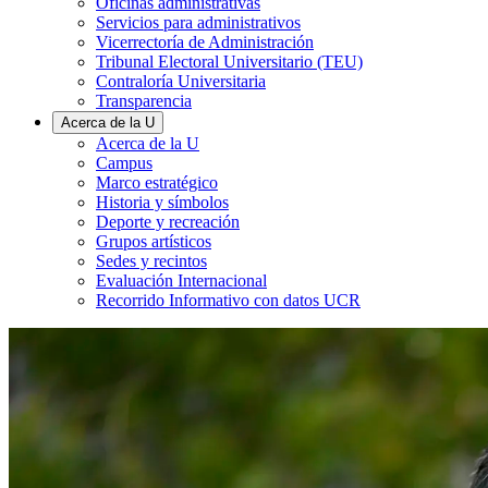
Oficinas administrativas
Servicios para administrativos
Vicerrectoría de Administración
Tribunal Electoral Universitario (TEU)
Contraloría Universitaria
Transparencia
Acerca de la U
Acerca de la U
Campus
Marco estratégico
Historia y símbolos
Deporte y recreación
Grupos artísticos
Sedes y recintos
Evaluación Internacional
Recorrido Informativo con datos UCR