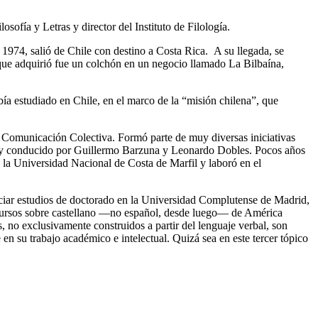
ofía y Letras y director del Instituto de Filología.
 1974, salió de Chile con destino a Costa Rica. A su llegada, se
que adquirió fue un colchón en un negocio llamado La Bilbaína,
bía estudiado en Chile, en el marco de la “misión chilena”, que
la Comunicación Colectiva. Formó parte de muy diversas iniciativas
oy conducido por Guillermo Barzuna y Leonardo Dobles. Pocos años
 la Universidad Nacional de Costa de Marfil y laboró en el
iniciar estudios de doctorado en la Universidad Complutense de Madrid,
tó cursos sobre castellano —no español, desde luego— de América
, no exclusivamente construidos a partir del lenguaje verbal, son
 en su trabajo académico e intelectual. Quizá sea en este tercer tópico