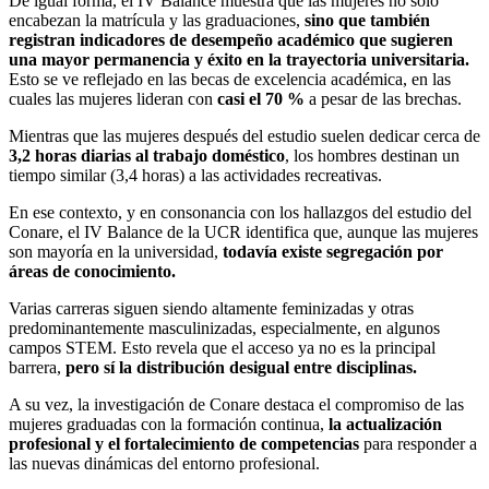
De igual forma, el IV Balance muestra que las mujeres no solo
encabezan la matrícula y las graduaciones,
sino que también
registran indicadores de desempeño académico que sugieren
una mayor permanencia y éxito en la trayectoria universitaria.
Esto se ve reflejado en las becas de excelencia académica, en las
cuales las mujeres lideran con
casi el 70 %
a pesar de las brechas.
Mientras que las mujeres después del estudio suelen dedicar cerca de
3,2 horas diarias al trabajo doméstico
, los hombres destinan un
tiempo similar (3,4 horas) a las actividades recreativas.
En ese contexto, y en consonancia con los hallazgos del estudio del
Conare, el IV Balance de la UCR identifica que, aunque las mujeres
son mayoría en la universidad,
todavía existe segregación por
áreas de conocimiento.
Varias carreras siguen siendo altamente feminizadas y otras
predominantemente masculinizadas, especialmente, en algunos
campos STEM. Esto revela que el acceso ya no es la principal
barrera,
pero sí la distribución desigual entre disciplinas.
A su vez, la investigación de Conare destaca el compromiso de las
mujeres graduadas con la formación continua,
la actualización
profesional y el fortalecimiento de competencias
para responder a
las nuevas dinámicas del entorno profesional.