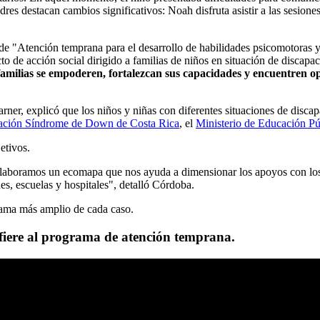
dres destacan cambios significativos: Noah disfruta asistir a las sesion
 de "Atención temprana para el desarrollo de habilidades psicomotoras y
cto de acción social dirigido a familias de niños en situación de discapa
amilias se empoderen, fortalezcan sus capacidades y encuentren op
er, explicó que los niños y niñas con diferentes situaciones de discapa
ación Síndrome de Down de Costa Rica
, el
Ministerio de Educación P
jetivos.
elaboramos un ecomapa que nos ayuda a dimensionar los apoyos con los 
es, escuelas y hospitales", detalló Córdoba.
rama más amplio de cada caso.
fiere al programa de atención temprana.