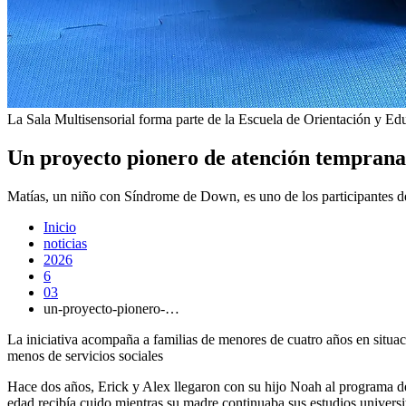
La Sala Multisensorial forma parte de la Escuela de Orientación y Ed
Un proyecto pionero de atención temprana 
Matías, un niño con Síndrome de Down, es uno de los participantes d
Inicio
noticias
2026
6
03
un-proyecto-pionero-…
La iniciativa acompaña a familias de menores de cuatro años en situaci
menos de servicios sociales
Hace dos años, Erick y Alex llegaron con su hijo Noah al programa d
edad recibía cuido mientras su madre continuaba sus estudios universi