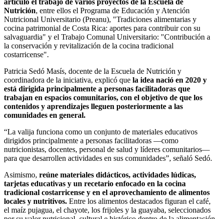
articuló el trabajo de varios proyectos de la Escuela de
Nutrición
, entre ellos el Programa de Educación y Atención
Nutricional Universitario (Preanu), "Tradiciones alimentarias y
cocina patrimonial de Costa Rica: aportes para contribuir con su
salvaguardia" y el Trabajo Comunal Universitario: "Contribución a
la conservación y revitalización de la cocina tradicional
costarricense".
Patricia Sedó Masís, docente de la Escuela de Nutrición y
coordinadora de la iniciativa, explicó que
la idea nació en 2020 y
está dirigida principalmente a personas facilitadoras que
trabajan en espacios comunitarios, con el objetivo de que los
contenidos y aprendizajes lleguen posteriormente a las
comunidades en general.
“La valija funciona como un conjunto de materiales educativos
dirigidos principalmente a personas facilitadoras —como
nutricionistas, docentes, personal de salud y líderes comunitarios—
para que desarrollen actividades en sus comunidades”, señaló Sedó.
Asimismo,
reúne materiales didácticos, actividades lúdicas,
tarjetas educativas y un recetario enfocado en la cocina
tradicional costarricense y en el aprovechamiento de alimentos
locales y nutritivos.
Entre los alimentos destacados figuran el café,
el maíz pujagua, el chayote, los frijoles y la guayaba, seleccionados
por su valor nutricional, cultural e histórico dentro de la alimentación