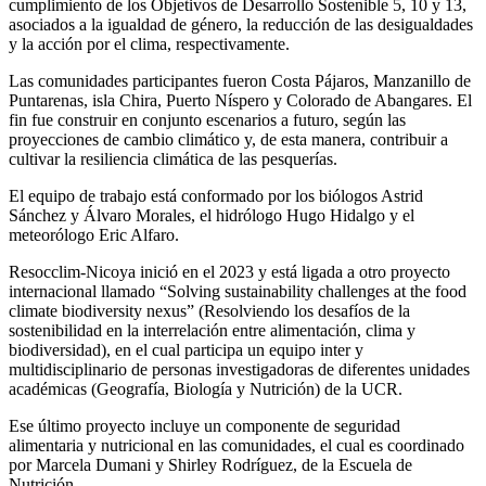
cumplimiento de los Objetivos de Desarrollo Sostenible 5, 10 y 13,
asociados a la igualdad de género, la reducción de las desigualdades
y la acción por el clima, respectivamente.
Las comunidades participantes fueron Costa Pájaros, Manzanillo de
Puntarenas, isla Chira, Puerto Níspero y Colorado de Abangares. El
fin fue construir en conjunto escenarios a futuro, según las
proyecciones de cambio climático y, de esta manera, contribuir a
cultivar la resiliencia climática de las pesquerías.
El equipo de trabajo está conformado por los biólogos Astrid
Sánchez y Álvaro Morales, el hidrólogo Hugo Hidalgo y el
meteorólogo Eric Alfaro.
Resocclim-Nicoya inició en el 2023 y está ligada a otro proyecto
internacional llamado “Solving sustainability challenges at the food
climate biodiversity nexus” (Resolviendo los desafíos de la
sostenibilidad en la interrelación entre alimentación, clima y
biodiversidad), en el cual participa un equipo inter y
multidisciplinario de personas investigadoras de diferentes unidades
académicas (Geografía, Biología y Nutrición) de la UCR.
Ese último proyecto incluye un componente de seguridad
alimentaria y nutricional en las comunidades, el cual es coordinado
por Marcela Dumani y Shirley Rodríguez, de la Escuela de
Nutrición.