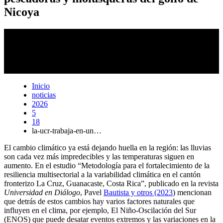
Nicoya
Los investigadores encontraron que las personas entrevistadas se
caracterizan por depender en gran medida de los ecosistemas
marino-costeros, particularmente de la pesca artesanal y del manglar,
tanto para la generación de ingresos como para el consumo
alimentario del hogar. Foto: cortesía de Álvaro Morales.
Inicio
noticias
2026
5
18
la-ucr-trabaja-en-un…
El cambio climático ya está dejando huella en la región: las lluvias
son cada vez más impredecibles y las temperaturas siguen en
aumento. En el estudio “Metodología para el fortalecimiento de la
resiliencia multisectorial a la variabilidad climática en el cantón
fronterizo La Cruz, Guanacaste, Costa Rica”, publicado en la revista
Universidad en Diálogo
, Pavel
Bautista y otros (2023
) mencionan
que detrás de estos cambios hay varios factores naturales que
influyen en el clima, por ejemplo, El Niño-Oscilación del Sur
(ENOS) que puede desatar eventos extremos y las variaciones en la