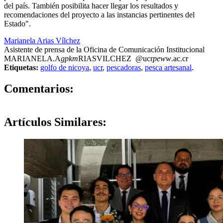
del país. También posibilita hacer llegar los resultados y
recomendaciones del proyecto a las instancias pertinentes del
Estado".
Marianela Arias Vílchez
Asistente de prensa de la Oficina de Comunicación Institucional
MARIANELA.A
gpkm
RIASVILCHEZ
@ucr
peww
.ac.cr
Etiquetas:
golfo de nicoya
,
ucr
,
pescadoras
,
pesca artesanal
.
0
Comentarios:
Artículos
Similares: