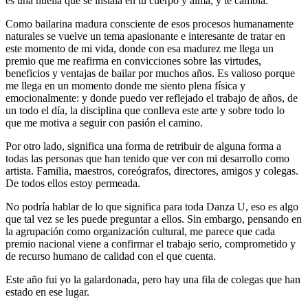
es una huella que se instala en tu cuerpo y alma, y te cambia.
Como bailarina madura consciente de esos procesos humanamente
naturales se vuelve un tema apasionante e interesante de tratar en
este momento de mi vida, donde con esa madurez me llega un
premio que me reafirma en convicciones sobre las virtudes,
beneficios y ventajas de bailar por muchos años. Es valioso porque
me llega en un momento donde me siento plena física y
emocionalmente: y donde puedo ver reflejado el trabajo de años, de
un todo el día, la disciplina que conlleva este arte y sobre todo lo
que me motiva a seguir con pasión el camino.
Por otro lado, significa una forma de retribuir de alguna forma a
todas las personas que han tenido que ver con mi desarrollo como
artista. Familia, maestros, coreógrafos, directores, amigos y colegas.
De todos ellos estoy permeada.
No podría hablar de lo que significa para toda Danza U, eso es algo
que tal vez se les puede preguntar a ellos. Sin embargo, pensando en
la agrupación como organización cultural, me parece que cada
premio nacional viene a confirmar el trabajo serio, comprometido y
de recurso humano de calidad con el que cuenta.
Este año fui yo la galardonada, pero hay una fila de colegas que han
estado en ese lugar.