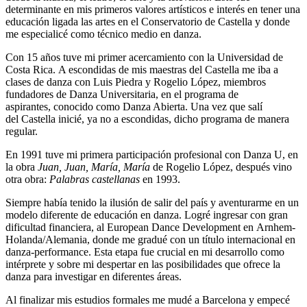
determinante en mis primeros valores artísticos e interés en tener una
educación ligada las artes en el Conservatorio de Castella y donde
me especialicé como técnico medio en danza.
Con 15 años tuve mi primer acercamiento con la Universidad de
Costa Rica. A escondidas de mis maestras del Castella me iba a
clases de danza con Luis Piedra y Rogelio López, miembros
fundadores de Danza Universitaria, en el programa de
aspirantes, conocido como Danza Abierta. Una vez que salí
del Castella inicié, ya no a escondidas, dicho programa de manera
regular.
En 1991 tuve mi primera participación profesional con Danza U, en
la obra
Juan, Juan, María, María
de Rogelio López, después vino
otra obra:
Palabras castellanas
en 1993.
Siempre había tenido la ilusión de salir del país y aventurarme en un
modelo diferente de educación en danza. Logré ingresar con gran
dificultad financiera, al European Dance Development en Arnhem-
Holanda/Alemania, donde me gradué con un título internacional en
danza-performance. Esta etapa fue crucial en mi desarrollo como
intérprete y sobre mi despertar en las posibilidades que ofrece la
danza para investigar en diferentes áreas.
Al finalizar mis estudios formales me mudé a Barcelona y empecé