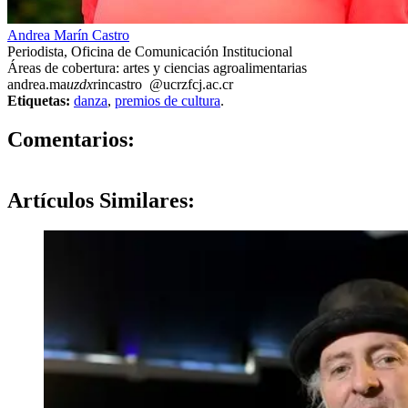
Andrea Marín Castro
Periodista, Oficina de Comunicación Institucional
Áreas de cobertura: artes y ciencias agroalimentarias
andrea.ma
uzdx
rincastro
@ucr
zfcj
.ac.cr
Etiquetas:
danza
,
premios de cultura
.
0
Comentarios:
Artículos
Similares: