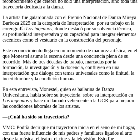
reconocimiento que celebra no solo una interpretación, sino toda una
trayectoria dedicada a la danza.
La artista fue galardonada con el Premio Nacional de Danza Mireya
Barboza 2025 en la categoría de Interpretación, por su trabajo en la
coreografía
Los ingenuos
, donde destacó por su solvencia técnica,
su profundidad interpretativa y su capacidad para integrar elementos
escénicos como el vestuario en la construcción del personaje.
Este reconocimiento llega en un momento de madurez artística, en el
que Monestel asume la escena desde una conciencia plena de su
recorrido. Más de tres décadas de trabajo, marcadas por la
formación, la investigación y la docencia, confluyen en una
interpretación que dialoga con temas universales como la finitud, la
incertidumbre y la condición humana.
En esta entrevista, Monestel, quien es bailarina de Danza
Universitaria, habla sobre su trayectoria, sobre su interpretación en
Los ingenuos
y hace un llamado vehemente a la UCR para mejorar
las condiciones laborales de los artistas.
—
¿Cuál ha sido su trayectoria?
VMC: Podría decir que mi trayectoria inicia en el seno de mi hogar,
con una fuerte influencia de mis padres y familiares ligados al arte
desde la música, el teatro, el cine y la televisión. Esto fue