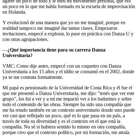
agarré un poco de todo y le metí mi movimiento personal, que era
un poco en lo que me había formado en la escuela de improvisación
en Holanda.
Y evolucionó de una manera que yo no me imaginé, porque en
realidad tampoco me imaginé dar tantas clases. Empezaron
invitaciones, empecé a explorar, lo puse en práctica con Danza U y
con otras agrupaciones.
—
¿Qué importancia tiene para su carrera Danza
Universitaria?
VMC: Como dije antes, empecé con un coqueteo con Danza
Universitaria a los 15 años y el idilio se consumó en el 2002, donde
ya se me contrata formalmente.
Mi papá es pensionado de la Universidad de Costa Rica y él fue el
que me presentó a Danza Universitaria, me dijo: "tenés que ver este
grupo", los fui a ver y a mí me impactó ver a los bailarines y sobre
todo el contenido de las obras. Siempre ha sido una compañía que
me ha retado también en un contexto universitario donde uno puede
ver casi que reflejado un poco, qué es lo que pasa en un país, a
través de toda su diversidad y es el contexto en el que está la
compañía. No sé si hubiera sentido lo mismo en otra compañía,
porque creo que el contexto político, por mi formación, me atraía.