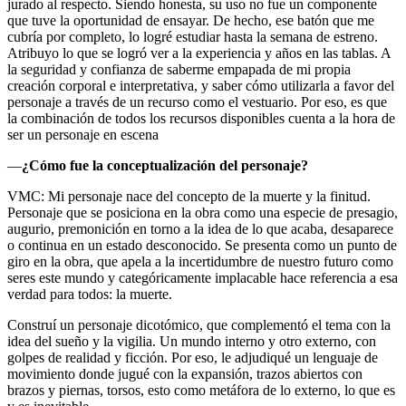
jurado al respecto. Siendo honesta, su uso no fue un componente
que tuve la oportunidad de ensayar. De hecho, ese batón que me
cubría por completo, lo logré estudiar hasta la semana de estreno.
Atribuyo lo que se logró ver a la experiencia y años en las tablas. A
la seguridad y confianza de saberme empapada de mi propia
creación corporal e interpretativa, y saber cómo utilizarla a favor del
personaje a través de un recurso como el vestuario. Por eso, es que
la combinación de todos los recursos disponibles cuenta a la hora de
ser un personaje en escena
—
¿Cómo fue la conceptualización del personaje?
VMC: Mi personaje nace del concepto de la muerte y la finitud.
Personaje que se posiciona en la obra como una especie de presagio,
augurio, premonición en torno a la idea de lo que acaba, desaparece
o continua en un estado desconocido. Se presenta como un punto de
giro en la obra, que apela a la incertidumbre de nuestro futuro como
seres este mundo y categóricamente implacable hace referencia a esa
verdad para todos: la muerte.
Construí un personaje dicotómico, que complementó el tema con la
idea del sueño y la vigilia. Un mundo interno y otro externo, con
golpes de realidad y ficción. Por eso, le adjudiqué un lenguaje de
movimiento donde jugué con la expansión, trazos abiertos con
brazos y piernas, torsos, esto como metáfora de lo externo, lo que es