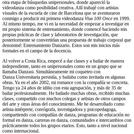
otra etapa de búsquedas unipersonales, donde apareció la
videodanza como posibilidad creativa. Allí trabajé con artistas
visuales de la escuela de cine de Barcelona que se aventuraron
conmigo a producir mi primera videodanza
Visa 100 Once
en 1999.
Al mismo tiempo, me vi en la necesidad de empezar a investigar en
mi propio sistema de entrenamiento, donde comencé haciendo mis
propias prácticas de clase y laboratorios de investigación, que
posteriormente se convertirían una propuesta de trabajo corporal que
denominé: Entrenamiento Danzario. Estos son mis inicios más
formales en el campo de la docencia.
Al volver a Costa Rica, empecé a dar clases y a bailar de manera
independiente, tanto en unipersonales como en un grupo que se
llamaba Danzasi. Simultáneamente mi coqueteo con
Danza Universitaria persistía, y bailaba como invitada en algunas
obras. Ya en el año 2002, mi romance con la compañía se concreta.
Tengo ya 24 años de idilio con esta agrupación, y más de 35 de
bailar profesionalmente. He bailado muchas obras, recibido muchas
clases, compartido con muchos colegas y artistas de otros campos
del arte y otras áreas del conocimiento. Me he desarrollado como
artista-intérprete, coreógrafa, investigadora y psicopedagoga,
compartiendo con compañías de danza, programas de educación no
formal en danza, carreras en danza, comunidades e intercambios con
prácticamente todos los grupos etarios. Esto, tanto a nivel nacional
como internacional.