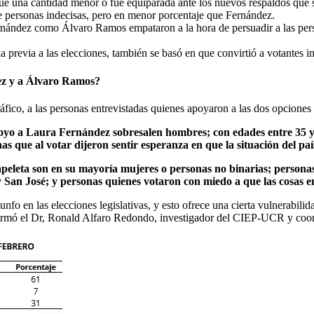
fue una cantidad menor o fue equiparada ante los nuevos respaldos que
e personas indecisas, pero en menor porcentaje que Fernández.
 Fernández como Álvaro Ramos empataron a la hora de persuadir a las per
previa a las elecciones, también se basó en que convirtió a votantes ind
dez y a Álvaro Ramos?
ico, a las personas entrevistadas quienes apoyaron a las dos opciones 
poyo a Laura Fernández sobresalen hombres; con edades entre 35 y 
s que al votar dijeron sentir esperanza en que la situación del pa
apeleta son en su mayoría mujeres o personas no binarias; persona
 y San José; y personas quienes votaron con miedo a que las cosas
nfo en las elecciones legislativas, y esto ofrece una cierta vulnerabil
firmó el Dr, Ronald Alfaro Redondo, investigador del CIEP-UCR y coor