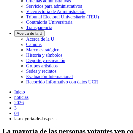
Oficinas administrativas
Servicios para administrativos
Vicerrectoría de Administración
Tribunal Electoral Universitario (TEU)
Contraloría Universitaria
Transparencia
Acerca de la U
Acerca de la U
Campus
Marco estratégico
Historia y símbolos
Deporte y recreación
Grupos artísticos
Sedes y recintos
Evaluación Internacional
Recorrido Informativo con datos UCR
Inicio
noticias
2026
3
04
la-mayoria-de-las-pe…
La mayoría de las personas votantes ven con