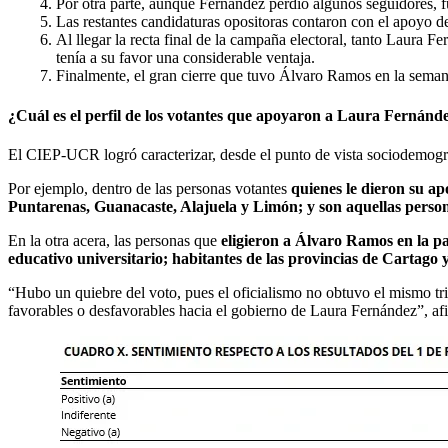
Por otra parte, aunque Fernández perdió algunos seguidores, 
Las restantes candidaturas opositoras contaron con el apoyo d
Al llegar la recta final de la campaña electoral, tanto Laura
tenía a su favor una considerable ventaja.
Finalmente, el gran cierre que tuvo Álvaro Ramos en la semana 
¿Cuál es el perfil de los votantes que apoyaron a Laura Fernán
El CIEP-UCR logró caracterizar, desde el punto de vista sociodemográf
Por ejemplo, dentro de las personas votantes
quienes le dieron su a
Puntarenas, Guanacaste, Alajuela y Limón; y son aquellas persona
En la otra acera, las personas que
eligieron a Álvaro Ramos en la p
educativo universitario; habitantes de las provincias de Cartago
“Hubo un quiebre del voto, pues el oficialismo no obtuvo el mismo triu
favorables o desfavorables hacia el gobierno de Laura Fernández”, a