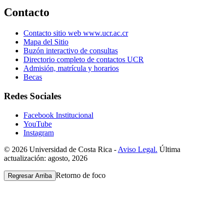
Contacto
Contacto sitio web www.ucr.ac.cr
Mapa del Sitio
Buzón interactivo de consultas
Directorio completo de contactos UCR
Admisión, matrícula y horarios
Becas
Redes Sociales
Facebook Institucional
YouTube
Instagram
© 2026 Universidad de Costa Rica -
Aviso Legal.
Última
actualización: agosto, 2026
Retorno de foco
Regresar Arriba