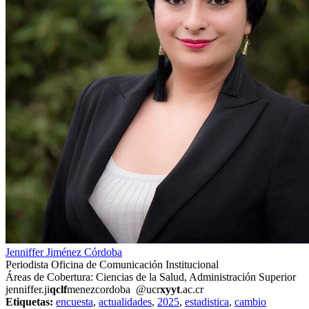
Jenniffer Jiménez Córdoba
Periodista Oficina de Comunicación Institucional
Áreas de Cobertura: Ciencias de la Salud, Administración Superior
jenniffer.ji
qclf
menezcordoba
@ucr
xyyt
.ac.cr
Etiquetas:
encuesta
,
actualidades
,
2025
,
estadistica
,
cambio