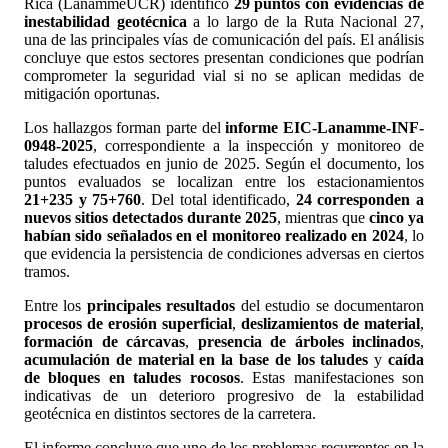
Rica (LanammeUCR) identificó
29 puntos con evidencias de
inestabilidad geotécnica
a lo largo de la Ruta Nacional 27,
una de las principales vías de comunicación del país. El análisis
concluye que estos sectores presentan condiciones que podrían
comprometer la seguridad vial si no se aplican medidas de
mitigación oportunas.
Los hallazgos forman parte del
informe EIC-Lanamme-INF-
0948-2025
, correspondiente a la inspección y monitoreo de
taludes efectuados en junio de 2025. Según el documento, los
puntos evaluados se localizan entre los estacionamientos
21+235 y 75+760
. Del total identificado,
24 corresponden a
nuevos sitios detectados durante 2025
, mientras que
cinco ya
habían sido señalados en el monitoreo realizado en 2024
, lo
que evidencia la persistencia de condiciones adversas en ciertos
tramos.
Entre los
principales resultados
del estudio se documentaron
procesos de erosión superficial
,
deslizamientos de material
,
formación de cárcavas
,
presencia de árboles inclinados
,
acumulación de material en la base de los taludes
y
caída
de bloques en taludes rocosos
. Estas manifestaciones son
indicativas de un deterioro progresivo de la estabilidad
geotécnica en distintos sectores de la carretera.
El informe concluye que uno de los problemas recurrentes en la