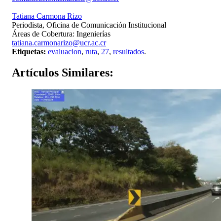
Tatiana Carmona Rizo
Periodista, Oficina de Comunicación Institucional
Áreas de Cobertura: Ingenierías
tatiana.carmonarizo@ucr.ac.cr
Etiquetas:
evaluacion
,
ruta
,
27
,
resultados
.
Artículos
Similares: