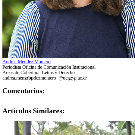
Andrea Méndez Montero
Periodista Oficina de Comunicación Institucional
Áreas de Cobertura: Letras y Derecho
andrea.men
szbp
dezmontero
@ucr
jzyp
.ac.cr
0
Comentarios:
Artículos
Similares: