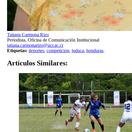
Tatiana Carmona Rizo
Periodista, Oficina de Comunicación Institucional
tatiana.carmonarizo@ucr.ac.cr
Etiquetas:
deportes
,
competicion
,
juduca
,
honduras
.
Artículos
Similares: