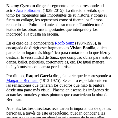
Noemy Cyrman
dirige el segmento que le corresponde a la
actriz
Ana Poltronieri
(1929-2015). La directora señaló que
tomó los momentos más importantes de su historia y como si
fuera un collage, los representó como si fueran los últimos
recuerdos de Poltronieri antes de su muerte. También tomó
textos de las obras más importantes que interpretó y los
incorporó a la puesta en escena.
En el caso de la compositora
Rocío Sanz
(1934-1993), la
encargada de dirigir este fragmento es
Vivian Bonilla
, quien
parte de un lugar más biográfico para contar todo lo que hizo y
destacar la versatilidad de Sanz, que compuso obras para teatro,
danza, ballet, películas, cortometrajes, etc. De igual manera,
incluyó música compuesta por la artista.
Por último,
Raquel García
dirige la parte que le corresponde a
Margarita Bertheau
(1913-1975). Se centró especialmente en
las sensaciones que generan los cuadros que hizo la pintora,
desde una parte más visual. Plasma en escena las imágenes de
acuarelas, murales y otras pinturas que caracterizan la obra de
Bertheau.
Además, las tres directoras recalcaron la importancia de que las
personas, a través de este espectáculo, puedan conocer a las
artistas y se interesen en ahondar más acerca de lo que ellas