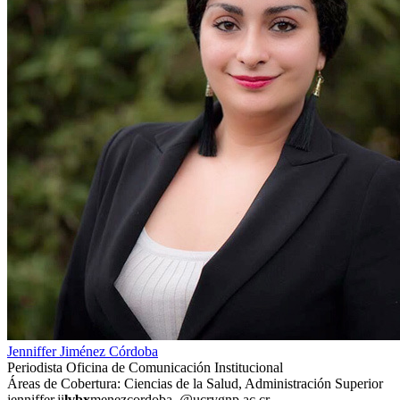
Jenniffer Jiménez Córdoba
Periodista Oficina de Comunicación Institucional
Áreas de Cobertura: Ciencias de la Salud, Administración Superior
jenniffer.ji
lvbx
menezcordoba
@ucr
ygnp
.ac.cr