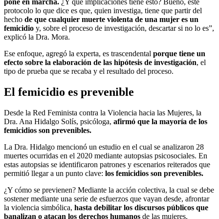
pone en marcha.
¿Y qué implicaciones tiene esto? Bueno, este
protocolo lo que dice es que, quien investiga, tiene que partir del
hecho
de que cualquier muerte violenta de una mujer es un
femicidio
y, sobre el proceso de investigación, descartar si no lo es”,
explicó la Dra. Mora.
Ese enfoque, agregó la experta, es trascendental
porque tiene un
efecto sobre la elaboración de las hipótesis de investigación
, el
tipo de prueba que se recaba y el resultado del proceso.
El femicidio es prevenible
Desde la Red Feminista contra la Violencia hacia las Mujeres, la
Dra. Ana Hidalgo Solís, psicóloga,
afirmó que la mayoría de los
femicidios son prevenibles.
La Dra. Hidalgo mencionó un estudio en el cual se analizaron 28
muertes ocurridas en el 2020 mediante autopsias psicosociales. En
estas autopsias se identificaron patrones y escenarios reiterados que
permitió llegar a un punto clave:
los femicidios son prevenibles.
¿Y cómo se previenen? Mediante la acción colectiva, la cual se debe
sostener mediante una serie de esfuerzos que vayan desde, afrontar
la violencia simbólica,
hasta debilitar los discursos públicos que
banalizan o atacan los derechos humanos
de las mujeres.