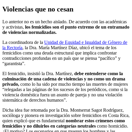
Violencias que no cesan
Lo anterior no es un hecho aislado. De acuerdo con las académicas
y activistas,
los femicidios son el punto extremo de un entramado
de violencias normalizadas.
La coordinadora de la
Unidad de Equidad e Igualdad de Género de
la Rectoría
, la Dra. María Martínez Díaz, ubicó el tema de los
femicidios como una deuda estructural que implica confrontar
contradicciones profundas en un país que se piensa “pacífico” y
“garantista”.
El femicidio, insistió la Dra. Martínez,
debe entenderse como la
culminación de una cadena de violencias y no como un drama
privado,
como lo ha sido por mucho tiempo las muertes de mujeres
“relegadas a las páginas de los sucesos de los periódicos, como si la
violencia doméstica fuera un asunto de pareja y no una violación
sistemática de derechos humanos”.
Dicha idea fue retomada por la Dra. Montserrat Sagot Rodríguez,
socióloga y pionera en investigación sobre femicidios en Costa Rica,
quien explicó que es fundamental
nombrar estos crímenes como
femicidios y no diluirlos en categorías neutrales
como homicidio.
¿El motivo? Los escenarios en que mueren los hombres y las