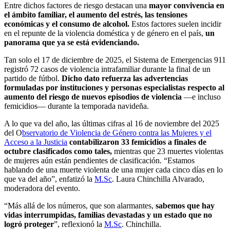
Entre dichos factores de riesgo destacan una
mayor convivencia en
el ámbito familiar, el aumento del estrés, las tensiones
económicas y el consumo de alcohol.
Estos factores suelen incidir
en el repunte de la violencia doméstica y de género en el país,
un
panorama que ya se está evidenciando.
Tan solo el 17 de diciembre de 2025, el Sistema de Emergencias 911
registró 72 casos de violencia intrafamiliar durante la final de un
partido de fútbol.
Dicho dato refuerza las advertencias
formuladas por instituciones y personas especialistas respecto al
aumento del riesgo de nuevos episodios de violencia
—e incluso
femicidios— durante la temporada navideña.
A lo que va del año, las últimas cifras al 16 de noviembre del 2025
del O
bservatorio de Violencia de Género contra las Mujeres y el
Acceso a la Justicia
contabilizaron 33 femicidios a finales de
octubre clasificados como tales,
mientras que 23 muertes violentas
de mujeres aún están pendientes de clasificación. “Estamos
hablando de una muerte violenta de una mujer cada cinco días en lo
que va del año”, enfatizó la
M.Sc
. Laura Chinchilla Alvarado,
moderadora del evento.
“Más allá de los números, que son alarmantes,
sabemos que hay
vidas interrumpidas, familias devastadas y un estado que no
logró proteger
”, reflexionó la
M.Sc
. Chinchilla.