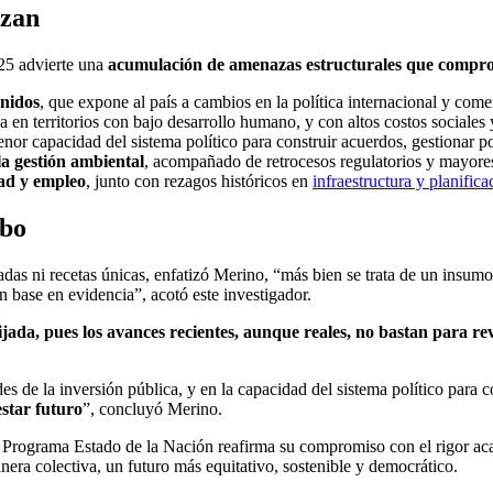
izan
025 advierte una
acumulación de amenazas estructurales que compro
Unidos
, que expone al país a cambios en la política internacional y comer
a en territorios con bajo desarrollo humano, y con altos costos sociale
nor capacidad del sistema político para construir acuerdos, gestionar polí
la gestión ambiental
, acompañado de retrocesos regulatorios y mayores
dad y empleo
, junto con rezagos históricos en
infraestructura y planificac
mbo
as ni recetas únicas, enfatizó Merino, “más bien se trata de un insumo a
n base en evidencia”, acotó este investigador.
ada, pues los avances recientes, aunque reales, no bastan para rev
ades de la inversión pública, y en la capacidad del sistema político para 
star futuro
”, concluyó Merino.
l Programa Estado de la Nación reafirma su compromiso con el rigor ac
nera colectiva, un futuro más equitativo, sostenible y democrático.