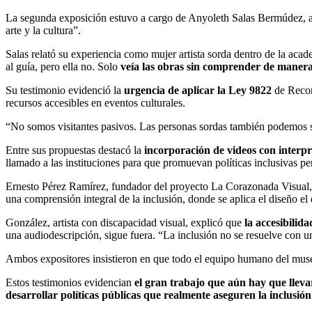
La segunda exposición estuvo a cargo de Anyoleth Salas Bermúdez, arti
arte y la cultura”.
Salas relató su experiencia como mujer artista sorda dentro de la ac
al guía, pero ella no. Solo
veía las obras sin comprender de manera i
Su testimonio evidenció la
urgencia de aplicar la Ley 9822
de Recono
recursos accesibles en eventos culturales.
“No somos visitantes pasivos. Las personas sordas también podemos se
Entre sus propuestas destacó la
incorporación de videos con interpr
llamado a las instituciones para que promuevan políticas inclusivas p
Ernesto Pérez Ramírez, fundador del proyecto La Corazonada Visual, y
una comprensión integral de la inclusión, donde se aplica el diseño el 
González, artista con discapacidad visual, explicó que
la accesibilid
una audiodescripción, sigue fuera. “La inclusión no se resuelve con u
Ambos expositores insistieron en que todo el equipo humano del museo,
Estos testimonios evidencian
el gran trabajo que aún hay que llevar
desarrollar políticas públicas que realmente aseguren la inclusión 