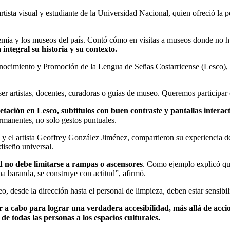
sta visual y estudiante de la Universidad Nacional, quien ofreció la p
ademia y los museos del país. Contó cómo en visitas a museos donde no h
ntegral su historia y su contexto.
cimiento y Promoción de la Lengua de Señas Costarricense (Lesco), que 
r artistas, docentes, curadoras o guías de museo. Queremos participar 
etación en Lesco, subtítulos con buen contraste y pantallas interac
ermanentes, no solo gestos puntuales.
 el artista Geoffrey González Jiménez, compartieron su experiencia de
diseño universal.
ad no debe limitarse a rampas o ascensores
. Como ejemplo explicó que,
na baranda, se construye con actitud”, afirmó.
 desde la dirección hasta el personal de limpieza, deben estar sensibil
 a cabo para lograr una verdadera accesibilidad, más allá de accion
de todas las personas a los espacios culturales.