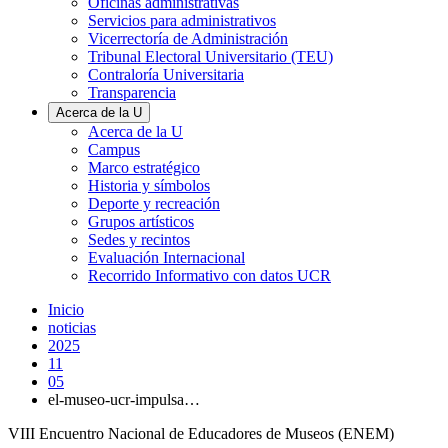
Oficinas administrativas
Servicios para administrativos
Vicerrectoría de Administración
Tribunal Electoral Universitario (TEU)
Contraloría Universitaria
Transparencia
Acerca de la U
Acerca de la U
Campus
Marco estratégico
Historia y símbolos
Deporte y recreación
Grupos artísticos
Sedes y recintos
Evaluación Internacional
Recorrido Informativo con datos UCR
Inicio
noticias
2025
11
05
el-museo-ucr-impulsa…
VIII Encuentro Nacional de Educadores de Museos (ENEM)