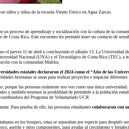
 con niños y niñas de la escuela Viento Fresco en Agua Zarcas.
ron un proceso de aprendizaje y socialización con la cultura de la com
 de Costa Rica. Este encuentro les permitió tener un contacto de sensibi
rano el jueves 11 de abril y concluyendo el sábado 13. La Universidad
niversidad Nacional (UNA) y el Tecnológico de Costa Rica (TEC), a tr
boración con la comunidad Maleku.
versidades estatales declararon el 2024 como el “Año de las Univer
idades hermanas se unan para realizar proyectos e impactar diferente
o, porque las personas realmente nos ven como una única universidad. 
des y también tenemos la posibilidad de permitirle a la población estudi
, coordinadora del Programa de Voluntariado UCR
stante. Para prueba de ello, las personas estudiantes
colaboraron con un
aminatas en los bosques, estas se separaban por especie para después se
coco, aserrín y otros componentes, para ayudar al crecimiento y fortale