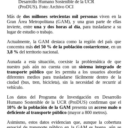
Desarrollo Humano Sostenible de la UCR
(ProDUS). Foto: Archivo OCI
Más de
dos millones setecientas mil personas
viven en la
Gran Área Metropolitana (GAM), y una gran parte de ellas
invierte, entre
una y dos horas al día
, para trasladarse a su
lugar de estudio o trabajo.
Actualmente, la GAM destaca como la región del país que
concentra más
del 50 % de la población costarricense
, en un
3,8 %
del territorio nacional.
Aunada a esta situación, coexiste la problemática de que
nuestro país aún no cuenta con un
sistema integrado de
transporte público
que les permita a los usuarios abordar
diferentes medios para trasladarse fácilmente dentro de la
ciudad (bus, tren, bicicleta), sin la necesidad de recurrir al
vehículo.
Los datos del Programa de Investigación en Desarrollo
Humano Sostenible de la UCR (ProDUS) confirman que el
10% de la población de la GAM
presenta un
acceso malo o
deficiente al transporte público
(mayor a 800 metros).
Asimismo, estos datos evidencian que, aunque la cobertura
espacial de transporte público en la GAM es buena, aún se