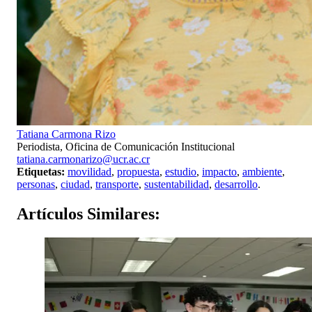
Tatiana Carmona Rizo
Periodista, Oficina de Comunicación Institucional
tatiana.carmonarizo@ucr.ac.cr
Etiquetas:
movilidad
,
propuesta
,
estudio
,
impacto
,
ambiente
,
personas
,
ciudad
,
transporte
,
sustentabilidad
,
desarrollo
.
Artículos
Similares: