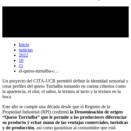
El queso Turrialba es el único queso certificado con denominación
de origen en Centroamérica. Para poder llamarse queso Turrialba,
tiene que ser producido en las faldas del volcán Turrialba siguiendo
un proceso específico.
Foto:
Laura Rodríguez Rodríguez.
Inicio
noticias
2022
10
11
el-queso-turrialba-c…
Un proyecto del CITA-UCR permitió definir la identidad sensorial y
crear perfiles del queso Turrialba tomando en cuenta criterios como
la apariencia, el olor, el sabor, la textura al tacto y la textura en la
boca
Este año se cumple una década desde que el Registro de la
Propiedad Industrial (RPI) confirmó
la Denominación de origen
“Queso Turrialba” que le permite a los productores diferenciar
su producto y echar mano de las ventajas comerciales, turísticas
y de producción
, así como garantizar al consumidor que está