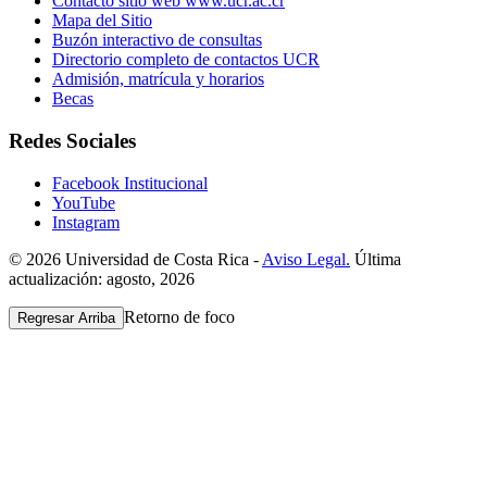
Contacto sitio web www.ucr.ac.cr
Mapa del Sitio
Buzón interactivo de consultas
Directorio completo de contactos UCR
Admisión, matrícula y horarios
Becas
Redes Sociales
Facebook Institucional
YouTube
Instagram
© 2026 Universidad de Costa Rica -
Aviso Legal.
Última
actualización: agosto, 2026
Retorno de foco
Regresar Arriba