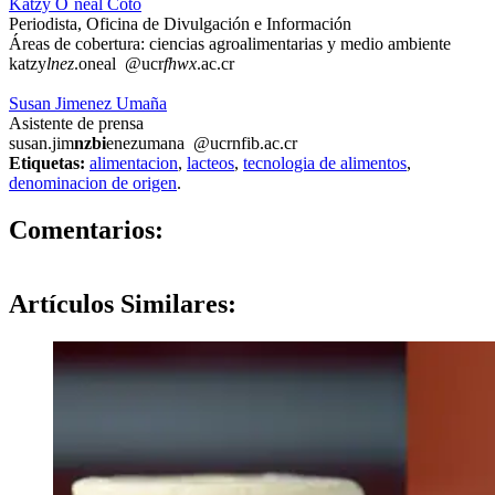
Katzy O`neal Coto
Periodista, Oficina de Divulgación e Información
Áreas de cobertura: ciencias agroalimentarias y medio ambiente
katzy
lnez
.oneal
@ucr
fhwx
.ac.cr
Susan Jimenez Umaña
Asistente de prensa
susan.jim
nzbi
enezumana
@ucr
nfib
.ac.cr
Etiquetas:
alimentacion
,
lacteos
,
tecnologia de alimentos
,
denominacion de origen
.
0
Comentarios:
Artículos
Similares: