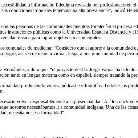
 accesibilidad a información fidedigna revisada por profesionales en el
or sus condiciones tropicales tenemos una alta prevalencia”, indicó He
n las personas de las comunidades mientras fortalecían el proceso educa
otras instituciones públicas como la Universidad Estatal a Distancia y e
versidad misma para lograr objetivos más integrales.
ajos comunales de medicina: “Considero que el aporte a la comunidad qu
e logró, así sea de manera virtual, llegar a una gran cantidad de perso
rez Hernández, valora que: “el proyecto del Dr. Jorge Vargas ha sido d
mación tanto en lengua materna como en español, siempre tratando la pre
 virtualidad produciendo videos, pódcast e infografías. Todos estos pro
t.
ecesario volver responsablemente a la presencialidad. Así lo concluyó 
porque nosotros necesitábamos ir a comunidad indígena. Una de las cosa
idad, necesitamos esa formalidad”.