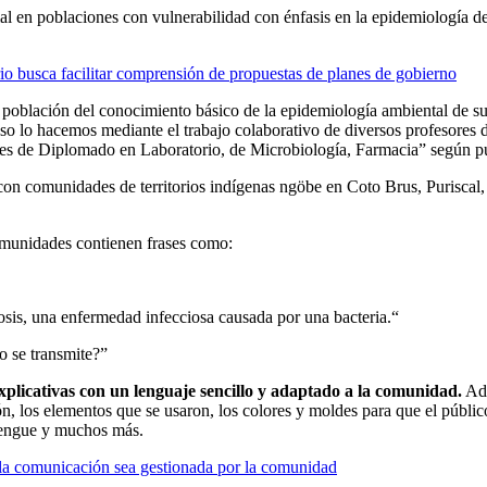
 en poblaciones con vulnerabilidad con énfasis en la epidemiología d
o busca facilitar comprensión de propuestas de planes de gobierno
población del conocimiento básico de la epidemiología ambiental de s
o lo hacemos mediante el trabajo colaborativo de diversos profesores 
s de Diplomado en Laboratorio, de Microbiología, Farmacia” según punt
on comunidades de territorios indígenas ngöbe en Coto Brus, Puriscal, 
omunidades contienen frases como:
osis, una enfermedad infecciosa causada por una bacteria.“
o se transmite?”
xplicativas con un lenguaje sencillo y adaptado a la comunidad.
Ade
n, los elementos que se usaron, los colores y moldes para que el públic
 dengue y muchos más.
 la comunicación sea gestionada por la comunidad