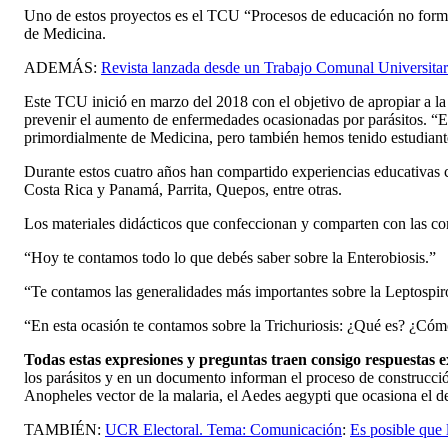
Uno de estos proyectos es el TCU “Procesos de educación no formal
de Medicina.
ADEMÁS:
Revista lanzada desde un Trabajo Comunal Universitari
Este TCU inició en marzo del 2018 con el objetivo de apropiar a la 
prevenir el aumento de enfermedades ocasionadas por parásitos. “Es
primordialmente de Medicina, pero también hemos tenido estudiante
Durante estos cuatro años han compartido experiencias educativas c
Costa Rica y Panamá, Parrita, Quepos, entre otras.
Los materiales didácticos que confeccionan y comparten con las c
“Hoy te contamos todo lo que debés saber sobre la Enterobiosis.”
“Te contamos las generalidades más importantes sobre la Leptospir
“En esta ocasión te contamos sobre la Trichuriosis: ¿Qué es? ¿Cóm
Todas estas expresiones y preguntas traen consigo respuestas e
los parásitos y en un documento informan el proceso de construcció
Anopheles vector de la malaria, el Aedes aegypti que ocasiona el
TAMBIÉN:
UCR Electoral. Tema: Comunicación
:
Es posible que