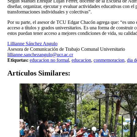
Según Manuel Enrique Luján Ferrer, docente de la Escuela de Admin
diseñar, organizar, ejecutar y evaluar actividades educativas con 
transformaciones individuales y colectivas”.
Por su parte, el asesor de TCU Edgar Chacón agrega que: “es uno d
acceso a títulos y grados universitarios. Es una forma de construir 
estos puedan tener acceso a mejores condiciones de vida, su calidad
Lillianne Sánchez Angulo
Asesora de Comunicación de Trabajo Comunal Universitario
lillianne.sanchezangulo@ucr.ac.cr
Etiquetas:
educacion no formal
,
educacion
,
conmemoracion
,
dia d
Artículos
Similares: