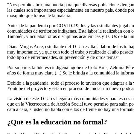
“Nos permite abrir una puerta para que diversas poblaciones tengan
las cuales son importantes especialmente en nuestro país, donde p
mosquito que transmite la malaria.
Antes de la pandemia por COVID-19, los y las estudiantes jugaban co
comunidades de territorios indígenas. Esta labor la realizaban con 
También, vinculaban otras disciplinas académicas y TCUs de la uni
Diana Vargas Arce, estudiante del TCU resalta la labor de los trab
muy importante, ya que con todo el trabajo realizado el año pasado s
todo tipo de enfermedades, su prevención y de otros temas”.
Por su parte, la lideresa indígena ngöbe de Coto Brus, Zelmira Pé
años de forma muy clara (...) Se le brinda a la comunidad la infor
Debido a la pandemia, todo el proceso lo tuvieron que adaptar a la
Youtube del proyecto y están en proceso de iniciar un nuevo pódcas
La visión de este TCU es llegar a más comunidades y para eso es n
que en la Vicerrectoría de Acción Social tuvo permiso para salir, 
cara a cara, si usted no habla con ellos de frente no hay una formal
¿Qué es la educación no formal?