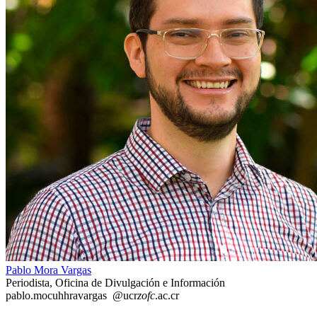
Pablo Mora Vargas
Periodista, Oficina de Divulgación e Información
pablo.mo
cuhh
ravargas
@ucr
zofc
.ac.cr