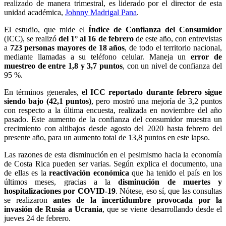
realizado de manera trimestral, es liderado por el director de esta
unidad académica,
Johnny Madrigal Pana
.
El estudio, que mide el
Índice de Confianza del Consumidor
(ICC), se realizó
del 1° al 16 de febrero
de este año, con entrevistas
a
723 personas mayores de 18 años
, de todo el territorio nacional,
mediante llamadas a su teléfono celular. Maneja un
error de
muestreo de entre 1,8 y 3,7 puntos
, con un nivel de confianza del
95 %.
En términos generales,
el ICC reportado durante febrero sigue
siendo bajo (42,1 puntos)
, pero mostró una mejoría de 3,2 puntos
con respecto a la última encuesta, realizada en noviembre del año
pasado. Este aumento de la confianza del consumidor muestra un
crecimiento con altibajos desde agosto del 2020 hasta febrero del
presente año, para un aumento total de 13,8 puntos en este lapso.
Las razones de esta disminución en el pesimismo hacia la economía
de Costa Rica pueden ser varias. Según explica el documento, una
de ellas es la
reactivación económica
que ha tenido el país en los
últimos meses, gracias a la
disminución de muertes y
hospitalizaciones por COVID-19
. Nótese, eso sí, que las consultas
se realizaron
antes de la incertidumbre provocada por la
invasión de Rusia
a Ucrania
, que se viene desarrollando desde el
jueves 24 de febrero.