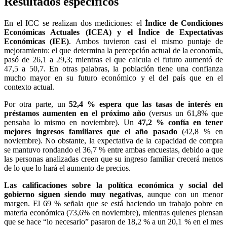
Resultados específicos
En el ICC se realizan dos mediciones: el
Índice de Condiciones
Económicas Actuales (ICEA) y el Índice de Expectativas
Económicas (IEE)
. Ambos tuvieron casi el mismo puntaje de
mejoramiento: el que determina la percepción actual de la economía,
pasó de 26,1 a 29,3; mientras el que calcula el futuro aumentó de
47,5 a 50,7. En otras palabras, la población tiene una confianza
mucho mayor en su futuro económico y el del país que en el
contexto actual.
Por otra parte, un
52,4 % espera que las tasas de interés en
préstamos aumenten en el próximo año
(versus un 61,8% que
pensaba lo mismo en noviembre). Un
47,2 % confía en tener
mejores ingresos familiares que el año pasado
(42,8 % en
noviembre). No obstante, la expectativa de la capacidad de compra
se mantuvo rondando el 36,7 % entre ambas encuestas, debido a que
las personas analizadas creen que su ingreso familiar crecerá menos
de lo que lo hará el aumento de precios.
Las calificaciones sobre la política económica y social del
gobierno siguen siendo muy negativas
, aunque con un menor
margen. El 69 % señala que se está haciendo un trabajo pobre en
materia económica (73,6% en noviembre), mientras quienes piensan
que se hace “lo necesario” pasaron de 18,2 % a un 20,1 % en el mes