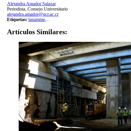
Alejandra Amador Salazar
Periodista, Consejo Universitario
alejandra.amador@ucr.ac.cr
Etiquetas:
lanamme
,
.
Artículos
Similares: