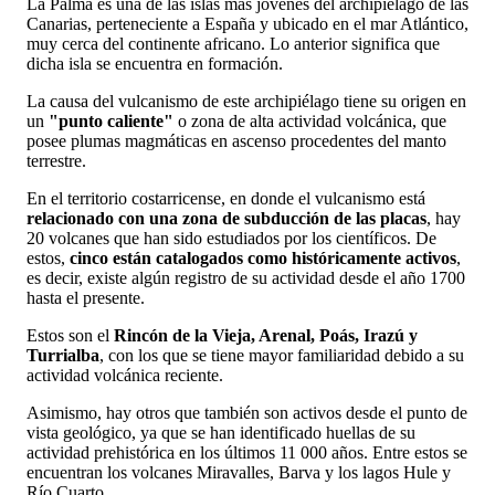
La Palma es una de las islas más jóvenes del archipiélago de las
Canarias, perteneciente a España y ubicado en el mar Atlántico,
muy cerca del continente africano. Lo anterior significa que
dicha isla se encuentra en formación.
La causa del vulcanismo de este archipiélago tiene su origen en
un
"punto caliente"
o zona de alta actividad volcánica, que
posee plumas magmáticas en ascenso procedentes del manto
terrestre.
En el territorio costarricense, en donde el vulcanismo está
relacionado con una zona de subducción de las placas
, hay
20 volcanes que han sido estudiados por los científicos. De
estos,
cinco están catalogados como históricamente activos
,
es decir, existe algún registro de su actividad desde el año 1700
hasta el presente.
Estos son el
Rincón de la Vieja, Arenal, Poás, Irazú y
Turrialba
, con los que se tiene mayor familiaridad debido a su
actividad volcánica reciente.
Asimismo, hay otros que también son activos desde el punto de
vista geológico, ya que se han identificado huellas de su
actividad prehistórica en los últimos 11 000 años. Entre estos se
encuentran los volcanes Miravalles, Barva y los lagos Hule y
Río Cuarto.