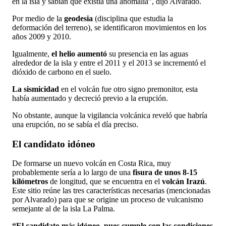
en la isla y sabían que existía una anomalía”, dijo Alvarado.
Por medio de la
geodesia
(disciplina que estudia la
deformación del terreno), se identificaron movimientos en los
años 2009 y 2010.
Igualmente,
el helio aumentó
su presencia en las aguas
alrededor de la isla y entre el 2011 y el 2013 se incrementó el
dióxido de carbono en el suelo.
La sismicidad
en el volcán fue otro signo premonitor, esta
había aumentado y decreció previo a la erupción.
No obstante, aunque la vigilancia volcánica reveló que habría
una erupción, no se sabía el día preciso.
El candidato idóneo
De formarse un nuevo volcán en Costa Rica, muy
probablemente sería a lo largo de una
fisura de unos 8-15
kilómetros
de longitud, que se encuentra en el
volcán Irazú
.
Este sitio reúne las tres características necesarias (mencionadas
por Alvarado) para que se origine un proceso de vulcanismo
semejante al de la isla La Palma.
“El candidato más idóneo, pues cumple con las condiciones