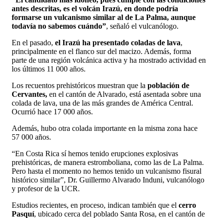
antes descritas, es el volcán Irazú, en donde podría
formarse un vulcanismo similar al de La Palma, aunque
todavía no sabemos cuándo”
, señaló el vulcanólogo.
En el pasado,
el Irazú ha presentado coladas de lava
,
principalmente en el flanco sur del macizo. Además, forma
parte de una región volcánica activa y ha mostrado actividad en
los últimos 11 000 años.
Los recuentos prehistóricos muestran que la
población de
Cervantes,
en el cantón de Alvarado, está asentada sobre una
colada de lava, una de las más grandes de América Central.
Ocurrió hace 17 000 años.
Además, hubo otra colada importante en la misma zona
hace
57 000 años.
“En Costa Rica sí hemos tenido erupciones explosivas
prehistóricas, de manera estromboliana, como las de La Palma.
Pero hasta el momento no hemos tenido un vulcanismo fisural
histórico similar”, Dr. Guillermo Alvarado Induni, vulcanólogo
y profesor de la UCR.
Estudios recientes, en proceso, indican también que el
cerro
Pasquí
, ubicado cerca del poblado Santa Rosa, en el cantón de