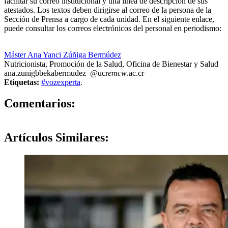
facilitar su correo institucional y una línea de descripción de sus
atestados. Los textos deben dirigirse al correo de la persona de la
Sección de Prensa a cargo de cada unidad. En el siguiente enlace,
puede consultar los correos electrónicos del personal en periodismo:
https://oci.ucr.ac.cr/prensa.html
Máster Ana Yanci Zúñiga Bermúdez
Nutricionista, Promoción de la Salud, Oficina de Bienestar y Salud
ana.zunig
bbek
abermudez
@ucr
emcw
.ac.cr
Etiquetas:
#vozexperta
.
0
Comentarios:
Artículos
Similares: