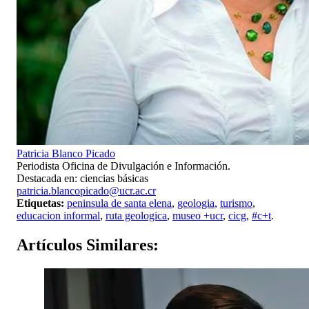
Patricia Blanco Picado
Periodista Oficina de Divulgación e Información.
Destacada en: ciencias básicas
patricia.blancopicado@ucr.ac.cr
Etiquetas:
peninsula de santa elena
,
geologia
,
turismo
,
educacion informal
,
ruta geologica
,
museo +ucr
,
cicg
,
#c+t
.
Artículos
Similares: