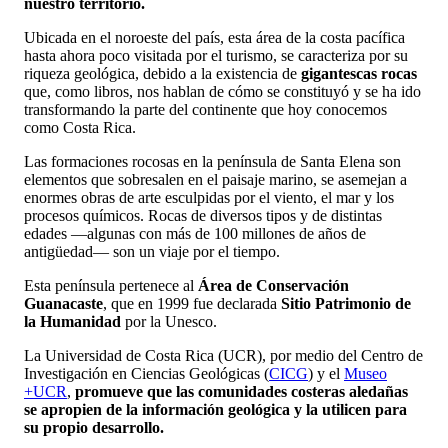
nuestro territorio.
Ubicada en el noroeste del país, esta área de la costa pacífica
hasta ahora poco visitada por el turismo, se caracteriza por su
riqueza geológica, debido a la existencia de
gigantescas rocas
que, como libros, nos hablan de cómo se constituyó y se ha ido
transformando la parte del continente que hoy conocemos
como Costa Rica.
Las formaciones rocosas en la península de Santa Elena son
elementos que sobresalen en el paisaje marino, se asemejan a
enormes obras de arte esculpidas por el viento, el mar y los
procesos químicos. Rocas de diversos tipos y de distintas
edades ―algunas con más de 100 millones de años de
antigüedad― son un viaje por el tiempo.
Esta península pertenece al
Área de Conservación
Guanacaste
, que en 1999 fue declarada
Sitio Patrimonio de
la Humanidad
por la Unesco.
La Universidad de Costa Rica (UCR), por medio del Centro de
Investigación en Ciencias Geológicas (
CICG
) y el
Museo
+UCR
,
promueve que las comunidades costeras aledañas
se apropien de la información geológica y la utilicen para
su propio desarrollo.